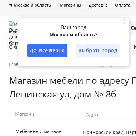
Москва и область
Магазины
Доставка
Оплата
Ваш город
Каталог
С
Москва и область?
С быстрой доставкой
Лучшее решение
Да, все верно
Выбрать город
Главная
Наши магазины
Магазины дилеров
Магазин мебели по адресу П
Ленинская ул, дом № 8б
Магазин
Адрес
Мебельный магазин
Приморский край, Парт