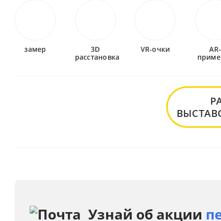
замер
3D
VR-очки
AR
расстановка
приме
Р
ВЫСТАВ
Узнай об акции
п