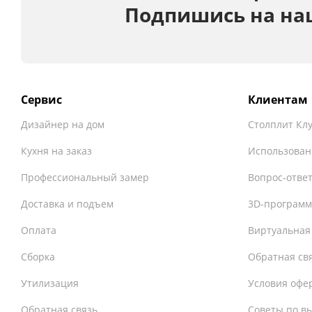
Подпишись на на
Сервис
Клиентам
Дизайнер на дом
Столплит Кл
Кухня на заказ
Использован
Профессиональный замер
Вопрос-отве
Доставка и подъем
3D-программ
Оплата
Виртуальная
Сборка
Обратная св
Утилизация
Условия офе
Обратная связь
Советы по в