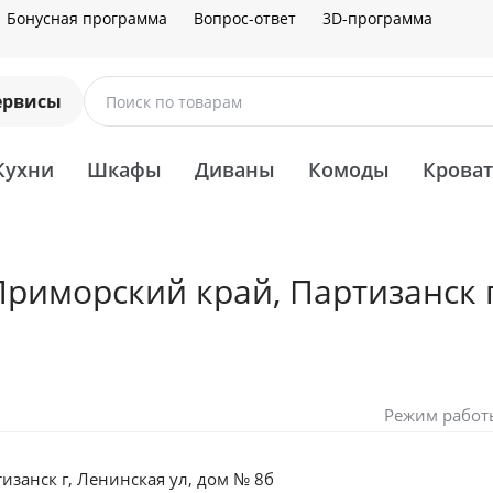
Бонусная программа
Вопрос-ответ
3D-программа
ервисы
Поиск по товарам
Кухни
Шкафы
Диваны
Комоды
Крова
риморский край, Партизанск г
Режим работ
изанск г, Ленинская ул, дом № 8б