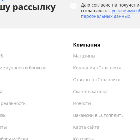
шу рассылку
Даю согласие на получени
соглашаюсь с
условиями о
персональных данных
Компания
уб
Магазины
ие купонов и бонусов
Компания «Столплит»
т
Отзывы о «Столплит»
а
Скачать каталог
 реальность
Новости
язь
Вакансии в «Столплит»
рты
Карта сайта
ыбору мебели
Контакты