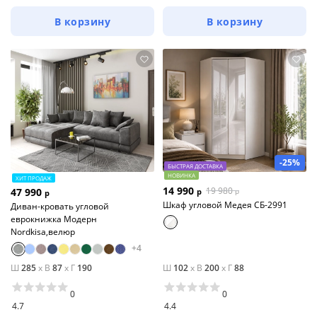
В корзину
В корзину
-25%
БЫСТРАЯ ДОСТАВКА
НОВИНКА
ХИТ ПРОДАЖ
14 990
19 980
47 990
р
р
р
Шкаф угловой Медея СБ-2991
Диван-кровать угловой
еврокнижка Модерн
Nordkisa,велюр
+
4
Ш
285
x
В
87
x
Г
190
Ш
102
x
В
200
x
Г
88
0
0
4.7
4.4