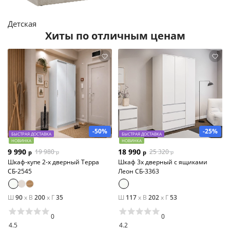
Детская
Хиты по отличным ценам
-50%
-25%
БЫСТРАЯ ДОСТАВКА
БЫСТРАЯ ДОСТАВКА
НОВИНКА
НОВИНКА
9 990
18 990
19 980
25 320
р
р
р
р
Шкаф-купе 2-х дверный Терра
Шкаф 3х дверный с ящиками
СБ-2545
Леон СБ-3363
Ш
90
x
В
200
x
Г
35
Ш
117
x
В
202
x
Г
53
0
0
4.5
4.2