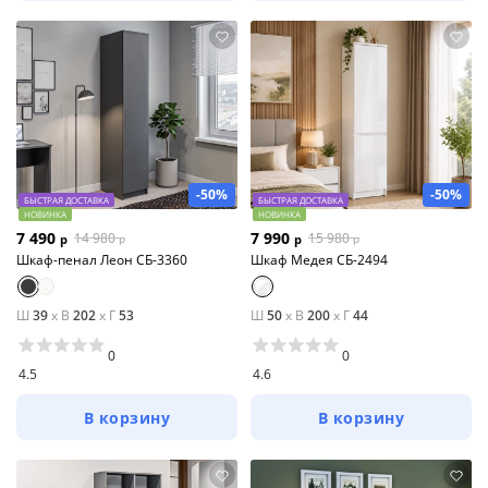
-50%
-50%
БЫСТРАЯ ДОСТАВКА
БЫСТРАЯ ДОСТАВКА
НОВИНКА
НОВИНКА
7 490
7 990
14 980
15 980
р
р
р
р
Шкаф-пенал Леон СБ-3360
Шкаф Медея СБ-2494
Ш
39
x
В
202
x
Г
53
Ш
50
x
В
200
x
Г
44
0
0
4.5
4.6
В корзину
В корзину