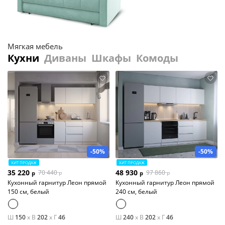
Мягкая мебель
Кухни
Диваны
Шкафы
Комоды
-50%
-50%
ХИТ ПРОДАЖ
ХИТ ПРОДАЖ
35 220
48 930
70 440
97 860
р
р
р
р
Кухонный гарнитур Леон прямой
Кухонный гарнитур Леон прямой
150 см, белый
240 см, белый
Ш
150
x
В
202
x
Г
46
Ш
240
x
В
202
x
Г
46