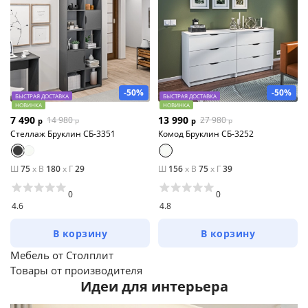
-50%
-50%
БЫСТРАЯ ДОСТАВКА
БЫСТРАЯ ДОСТАВКА
НОВИНКА
НОВИНКА
7 490
13 990
14 980
27 980
р
р
р
р
Стеллаж Бруклин СБ-3351
Комод Бруклин СБ-3252
Ш
75
x
В
180
x
Г
29
Ш
156
x
В
75
x
Г
39
0
0
4.6
4.8
В корзину
В корзину
Мебель от Столплит
Товары от производителя
Идеи для интерьера