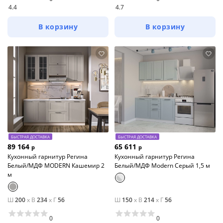
4.4
4.7
В корзину
В корзину
БЫСТРАЯ ДОСТАВКА
БЫСТРАЯ ДОСТАВКА
89 164
65 611
р
р
Кухонный гарнитур Регина
Кухонный гарнитур Регина
Белый/МДФ MODERN Кашемир 2
Белый/МДФ Modern Серый 1,5 м
м
Ш
200
x
В
234
x
Г
56
Ш
150
x
В
214
x
Г
56
0
0