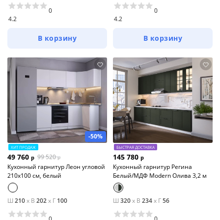
0
0
4.2
4.2
В корзину
В корзину
-50%
ХИТ ПРОДАЖ
БЫСТРАЯ ДОСТАВКА
49 760
145 780
99 520
р
р
р
Кухонный гарнитур Леон угловой
Кухонный гарнитур Регина
210х100 см, белый
Белый/МДФ Modern Олива 3,2 м
Ш
210
x
В
202
x
Г
100
Ш
320
x
В
234
x
Г
56
0
0