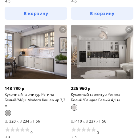
4.5
4.6
В корзину
В корзину
148 790
225 960
р
р
Кухонный гарнитур Регина
Кухонный гарнитур Регина
Белый/МДФ Modern Кашемир 3,2
Белый/Сандал Белый 4,1 м
м
Ш
320
x
В
234
x
Г
56
Ш
410
x
В
237
x
Г
56
0
0
4.5
4.2