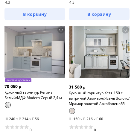
4.3
4.3
В корзину
В корзину
БЫСТРАЯ ДОСТАВКА
70 050
31 580
р
р
Кухонный гарнитур Регина
Кухонный гарнитур Катя-150 с
Белый/МДФ Modern Серый 2,4 м
витриной Авиньон/Ясень Золото/
Мрамор золотой АркобаленоR5
Ш
240
x
В
214
x
Г
56
Ш
150
x
В
216
x
Г
60
0
0