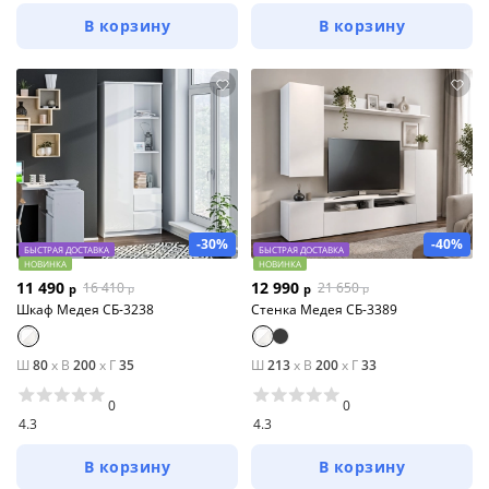
В корзину
В корзину
-30%
-40%
БЫСТРАЯ ДОСТАВКА
БЫСТРАЯ ДОСТАВКА
НОВИНКА
НОВИНКА
11 490
12 990
16 410
21 650
р
р
р
р
Шкаф Медея СБ-3238
Стенка Медея СБ-3389
Ш
80
x
В
200
x
Г
35
Ш
213
x
В
200
x
Г
33
0
0
4.3
4.3
В корзину
В корзину