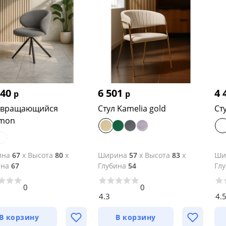
540
6 501
4 
р
р
л вращающийся
Стул Kamelia gold
Ст
omon
ина
67
x
Высота
80
x
Ширина
57
x
Высота
83
x
Ши
ина
67
Глубина
54
Гл
0
0
4.3
4.
В корзину
В корзину