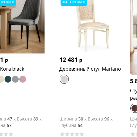
 ПРОДАЖ
ХИТ ПРОДАЖ
71
12 481
р
р
 Kora black
Деревянный стул Mariano
5 
Ст
ра
ина
47
x
Высота
89
x
Ширина
50
x
Высота
96
x
Ши
ина
57
Глубина
54
Гл