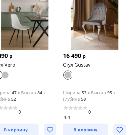
490
16 490
р
р
ул Vero
Стул Gustav
рина
47
x
Высота
84
x
Ширина
53
x
Высота
95
x
убина
52
Глубина
58
0
0
5
4.4
В корзину
В корзину