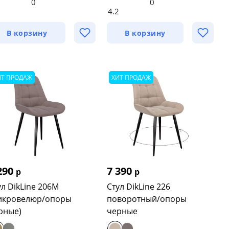
0
0
4.2
В корзину
В корзину
ИТ ПРОДАЖ
ХИТ ПРОДАЖ
290
7 390
р
р
ул DikLine 206М
Стул DikLine 226
икровелюр/опоры
поворотный/опоры
рные)
черные