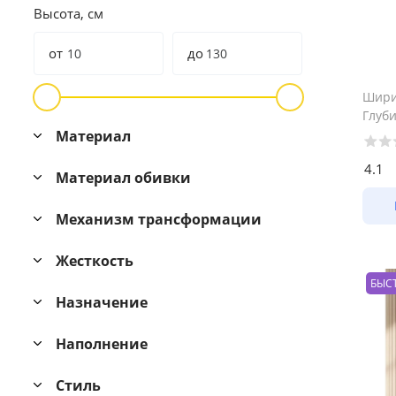
Высота, см
от
до
Шир
Глуб
Материал
4.1
Материал обивки
Механизм трансформации
Жесткость
БЫС
Назначение
Наполнение
Стиль