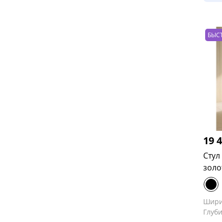
БЫС
19 
Стул
золо
Шир
Глуб