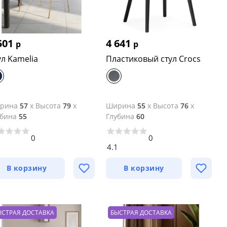
501
4 641
р
р
ул Kamelia
Пластиковый стул Crocs
рина
57
x
Высота
79
x
Ширина
55
x
Высота
76
x
убина
55
Глубина
60
0
0
4.1
В корзину
В корзину
ЫСТРАЯ ДОСТАВКА
БЫСТРАЯ ДОСТАВКА