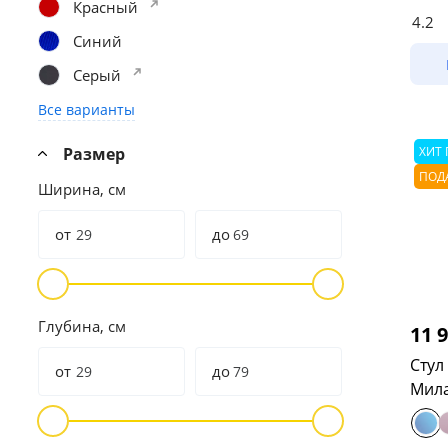
Красный
4.2
Синий
Серый
Все варианты
Размер
ХИТ
ПОД
Ширина, см
от
до
Глубина, см
11 
Стул
от
до
Мила