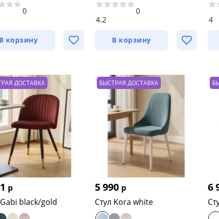
0
0
4.2
4
В корзину
В корзину
ТРАЯ ДОСТАВКА
БЫСТРАЯ ДОСТАВКА
Б
41
5 990
6 
р
р
 Gabi black/gold
Стул Kora white
Сту