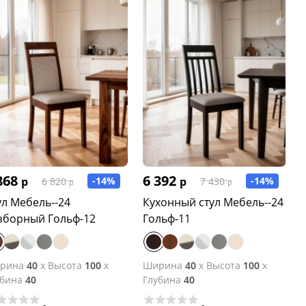
868
6 392
р
-14%
р
-14%
6 820
7 430
р
р
ул Мебель--24
Кухонный стул Мебель--24
зборный Гольф-12
Гольф-11
рина
40
x
Высота
100
x
Ширина
40
x
Высота
100
x
убина
40
Глубина
40