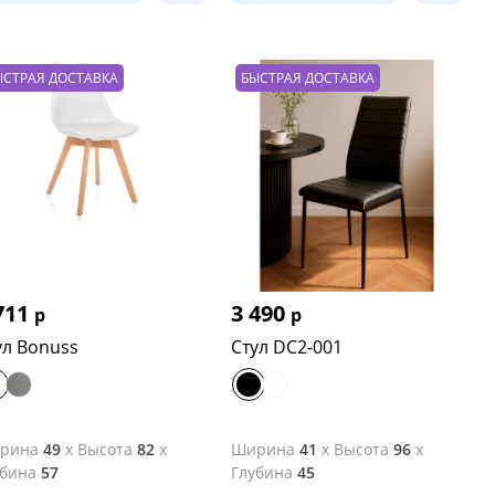
ЫСТРАЯ ДОСТАВКА
БЫСТРАЯ ДОСТАВКА
711
3 490
р
р
ул Bonuss
Стул DC2-001
рина
49
x
Высота
82
x
Ширина
41
x
Высота
96
x
убина
57
Глубина
45