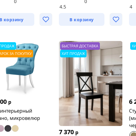
0
0
4.5
4
В корзину
В корзину
 ПРОДАЖ
БЫСТРАЯ ДОСТАВКА
Х
АРОК ЗА ПОКУПКУ
ХИТ ПРОДАЖ
900
6 
р
 интерьерный
Ст
но, микровелюр
(м
че
7 370
р