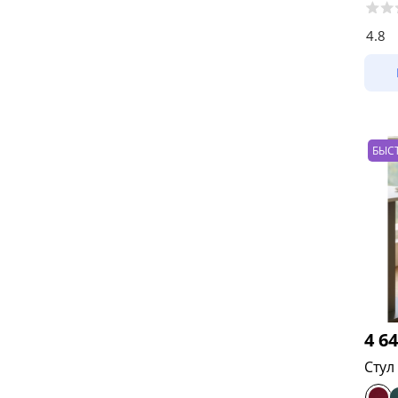
4.8
БЫС
4 6
Стул