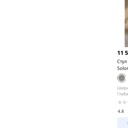
11 
Сту
Sol
Шир
Глуб
4.8