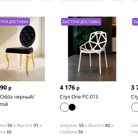
ТРАЯ ДОСТАВКА
БЫСТРАЯ ДОСТАВКА
Б
490
4 176
3 
р
р
 Odda черный/
Стул One PC-015
Ст
той
ина
50
x
Высота
91
x
Ширина
55
x
Высота
80
x
Ши
ина
65
Глубина
56
Гл