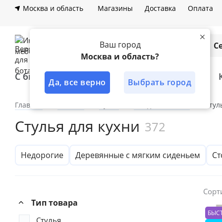
Москва и область
Магазины
Доставка
Оплата
Ваш город
Каталог
С
Москва и область?
С быстрой доставкой
Лучшее решение
Да, все верно
Выбрать город
Главная
Каталог
Кухня
Обеденная зона
Стул
Стулья для кухни
372
Недорогие
Деревянные с мягким сиденьем
Ст
Сорт
Тип товара
БЫС
Стулья