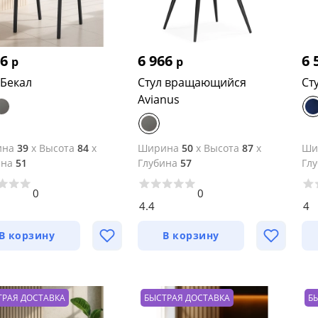
06
6 966
6 
р
р
 Бекал
Стул вращающийся
Ст
Avianus
ина
39
x
Высота
84
x
Ширина
50
x
Высота
87
x
Ши
ина
51
Глубина
57
Гл
0
0
4.4
4
В корзину
В корзину
ТРАЯ ДОСТАВКА
БЫСТРАЯ ДОСТАВКА
Б