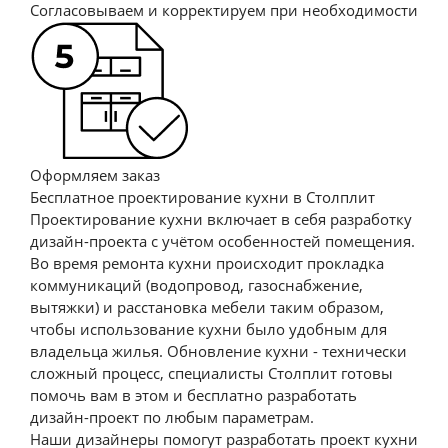
Согласовываем и корректируем при необходимости
Кухня Кейл
от 23 246 п/м
Посмотреть
Оформляем заказ
Бесплатное проектирование кухни в Столплит
Проектирование кухни включает в себя разработку
дизайн-проекта с учётом особенностей помещения.
Во время ремонта кухни происходит прокладка
коммуникаций (водопровод, газоснабжение,
вытяжки) и расстановка мебели таким образом,
Кухня Регина
чтобы использование кухни было удобным для
от 31 060 п/м
владельца жилья. Обновление кухни - технически
Посмотреть
сложный процесс, cпециалисты Столплит готовы
помочь вам в этом и бесплатно разработать
дизайн-проект по любым параметрам.
Наши дизайнеры помогут разработать проект кухни