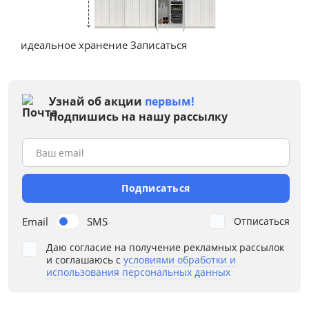
идеальное хранение
Записаться
Кухня Калипсо
Посмотреть
Узнай об акции
первым!
Подпишись на нашу рассылку
Ваш email
Подписаться
Email
SMS
Отписаться
Кухня Леон
от 11700 п/м
Даю согласие на получение рекламных рассылок
Посмотреть
и соглашаюсь с
условиями обработки и
использования персональных данных