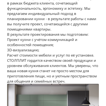
в рамках бюджета клиента, сочетающий
функциональность, эргономику и эстетику. Мы
предлагаем индивидуальный подход в
планировании кухни - в результате работы с нами
вы получите проект, сочетающийся с другими
помещениями квартиры.
В результате проектирования мы подготовим:
Кухня Мюнхен
Проект кухни с учётом коммуникаций и
от 23 296 п/м
особенностей помещения;
Посмотреть
3D-визуализацию;
Расчет стоимости мебели и услуг по её установке.
СТОЛПЛИТ гордится качеством своей продукции и
уровнем обслуживания клиентов. Мы уверены, что
ваша новая кухня станет не просто местом для
приготовления пищи, но и уютным пространством
для общения и семейных встреч.