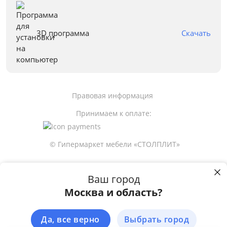
3D программа
Скачать
Правовая информация
Принимаем к оплате:
© Гипермаркет мебели «СТОЛПЛИТ»
Ваш город
Москва и область?
Пользуясь сайтом stolplit.ru, Вы подтверждаете использование cookie-
файлов вашего браузера с целью улучшения предложения и сервиса
на основе ваших предпочтений и интересов.
Подробнее
Да, все верно
Выбрать город