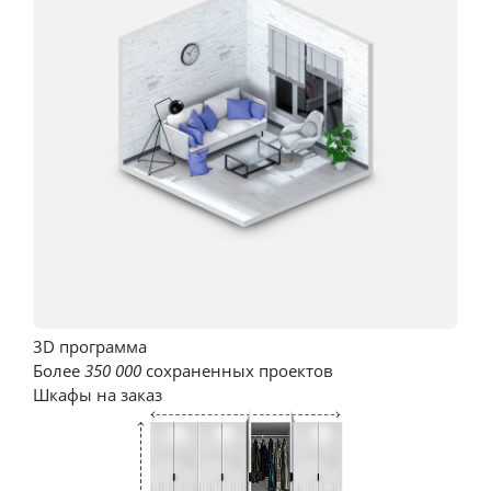
Кухня Регина корпус
Посмотреть
Кухня Салерно
3D программа
Посмотреть
Более
350 000
сохраненных проектов
Шкафы на заказ