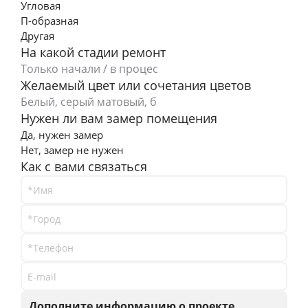
Угловая
П-образная
Другая
На какой стадии ремонт
Кухня Квадро
от 30 460 п/м
Желаемый цвет или сочетания цветов
Посмотреть
Нужен ли вам замер помещения
Да, нужен замер
Нет, замер не нужен
Как с вами связаться
*Имя
*Город
*Телефон
Кухня Белла
E-mail
от 23 060 п/м
Посмотреть
Дополните информацию о проекте,