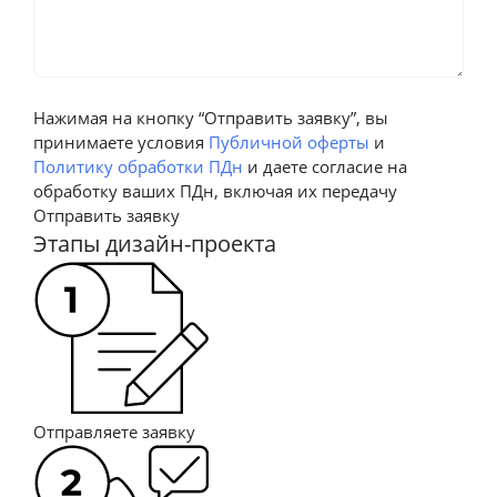
Кухня Оливер
от 15 948 п/м
Нажимая на кнопку “Отправить заявку”, вы
Посмотреть
принимаете условия
Публичной оферты
и
Политику обработки ПДн
и даете согласие на
обработку ваших ПДн, включая их передачу
Отправить заявку
Этапы дизайн-проекта
Кухня Соренто
от 18 726 п/м
Отправляете заявку
Посмотреть