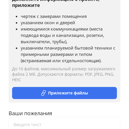
приложите
чертеж с замерами помещения
указанием окон и дверей
имеющимися коммуникациями (места
подвода воды и канализации, розетки,
выключатели, трубы),
указанием планируемой бытовой техники с
примерными размерами и типом
(встраиваемая или отдельностоящая).
Кухня Регина
До 10 файлов, максимальный размер загружаемого
от 31 620 п/м
файла 2 Мб. Допускаются форматы: PDF, JPEG, PNG,
Посмотреть
HEIC
Приложите файлы
Ваши пожелания