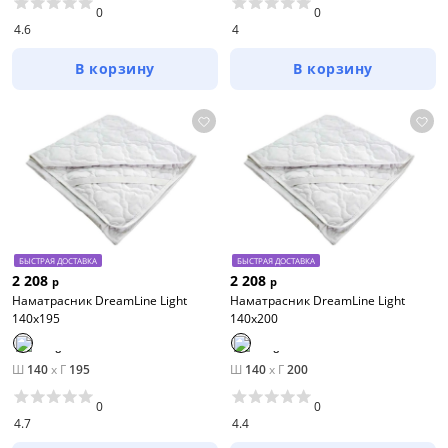
0
0
4.6
4
В корзину
В корзину
БЫСТРАЯ ДОСТАВКА
БЫСТРАЯ ДОСТАВКА
2 208
2 208
р
р
Наматрасник DreamLine Light
Наматрасник DreamLine Light
140х195
140х200
Ш
140
x
Г
195
Ш
140
x
Г
200
0
0
4.7
4.4