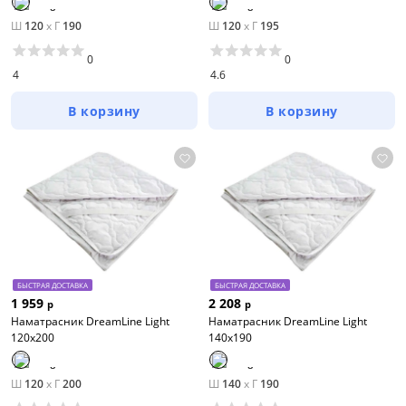
Ш
120
x
Г
190
Ш
120
x
Г
195
0
0
4
4.6
В корзину
В корзину
БЫСТРАЯ ДОСТАВКА
БЫСТРАЯ ДОСТАВКА
1 959
2 208
р
р
Наматрасник DreamLine Light
Наматрасник DreamLine Light
120х200
140х190
Ш
120
x
Г
200
Ш
140
x
Г
190