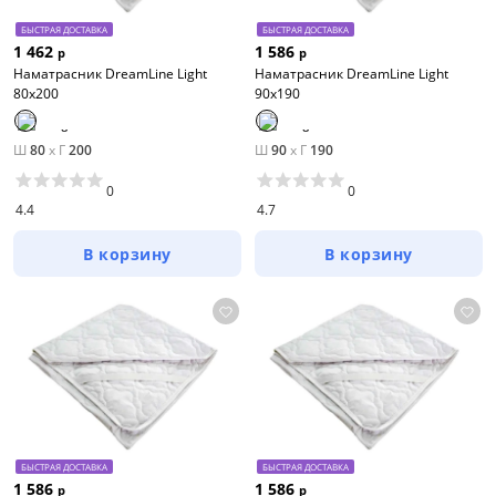
БЫСТРАЯ ДОСТАВКА
БЫСТРАЯ ДОСТАВКА
1 462
1 586
р
р
Наматрасник DreamLine Light
Наматрасник DreamLine Light
80х200
90х190
Ш
80
x
Г
200
Ш
90
x
Г
190
0
0
4.4
4.7
В корзину
В корзину
БЫСТРАЯ ДОСТАВКА
БЫСТРАЯ ДОСТАВКА
1 586
1 586
р
р