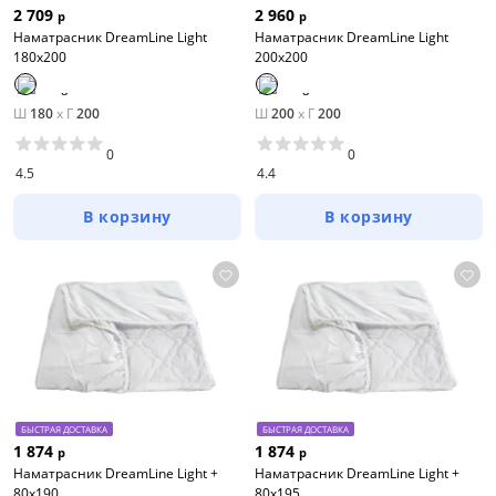
2 709
2 960
р
р
Наматрасник DreamLine Light
Наматрасник DreamLine Light
180х200
200х200
Ш
180
x
Г
200
Ш
200
x
Г
200
0
0
4.5
4.4
В корзину
В корзину
БЫСТРАЯ ДОСТАВКА
БЫСТРАЯ ДОСТАВКА
1 874
1 874
р
р
Наматрасник DreamLine Light +
Наматрасник DreamLine Light +
80х190
80х195