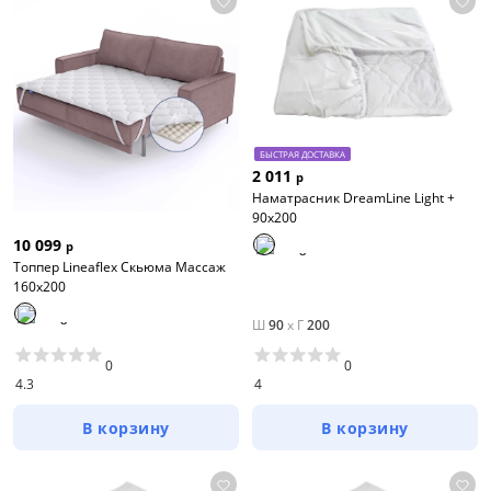
БЫСТРАЯ ДОСТАВКА
2 011
р
Наматрасник DreamLine Light +
90х200
10 099
р
Топпер Lineaflex Скьюма Массаж
160x200
Ш
90
x
Г
200
0
0
4.3
4
В корзину
В корзину