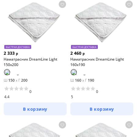
БЫСТРАЯ ДОСТАВКА
БЫСТРАЯ ДОСТАВКА
2 333
2 460
р
р
Наматрасник DreamLine Light
Наматрасник DreamLine Light
150х200
160х190
Ш
150
x
Г
200
Ш
160
x
Г
190
0
0
4.4
5
В корзину
В корзину