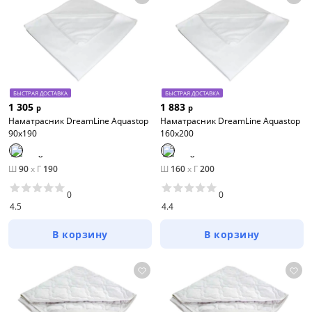
БЫСТРАЯ ДОСТАВКА
БЫСТРАЯ ДОСТАВКА
1 305
1 883
р
р
Наматрасник DreamLine Aquastop
Наматрасник DreamLine Aquastop
90х190
160х200
Ш
90
x
Г
190
Ш
160
x
Г
200
0
0
4.5
4.4
В корзину
В корзину