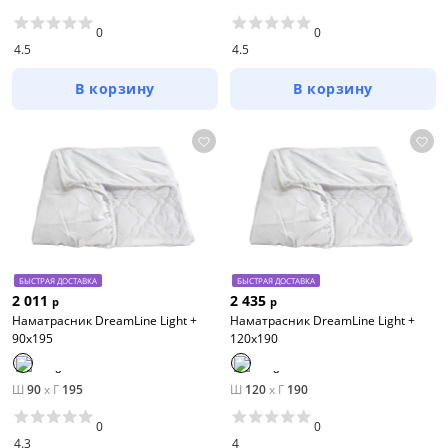
0
0
4.5
4.5
В корзину
В корзину
БЫСТРАЯ ДОСТАВКА
БЫСТРАЯ ДОСТАВКА
2 011
2 435
р
р
Наматрасник DreamLine Light +
Наматрасник DreamLine Light +
90х195
120х190
Ш
90
x
Г
195
Ш
120
x
Г
190
0
0
4.3
4