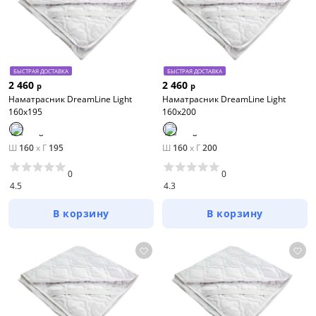
БЫСТРАЯ ДОСТАВКА
БЫСТРАЯ ДОСТАВКА
2 460
2 460
р
р
Наматрасник DreamLine Light
Наматрасник DreamLine Light
160х195
160х200
Ш
160
x
Г
195
Ш
160
x
Г
200
0
0
4.5
4.3
В корзину
В корзину