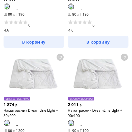
Ш
80
x
Г
190
Ш
80
x
Г
195
0
0
4.6
4.6
В корзину
В корзину
БЫСТРАЯ ДОСТАВКА
БЫСТРАЯ ДОСТАВКА
1 874
2 011
р
р
Наматрасник DreamLine Light +
Наматрасник DreamLine Light +
80х200
90х190
Ш
80
x
Г
200
Ш
90
x
Г
190