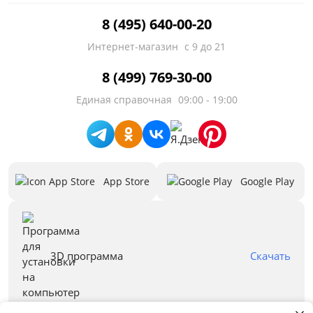
от
до
8 (495) 640-00-20
Интернет-магазин
с 9 до 21
8 (499) 769-30-00
Мебель Столплит
Единая справочная
09:00 - 19:00
Ширина, см
Размер
App Store
Google Play
Высота, см
Защитный чехол
Предложения
3D программа
Скачать
Бренд