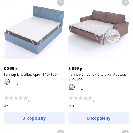
3 899
8 899
р
р
Топпер Lineaflex Ария 140x190
Топпер Lineaflex Скьюма Массаж
140x190
0
0
4.5
4.8
В корзину
В корзину