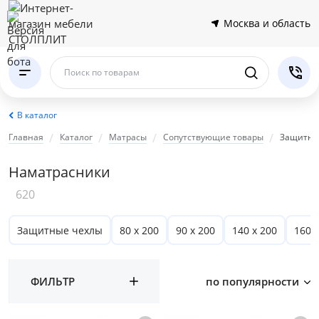
Москва и область
Поиск по товарам
В каталог
Главная
Каталог
Матрасы
Сопутствующие товары
Защитны
Наматрасники
620
Защитные чехлы
80 х 200
90 х 200
140 х 200
160 х
ФИЛЬТР
по популярности