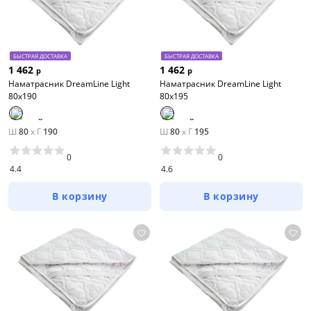
БЫСТРАЯ ДОСТАВКА
БЫСТРАЯ ДОСТАВКА
1 462
1 462
р
р
Наматрасник DreamLine Light
Наматрасник DreamLine Light
80х190
80х195
Ш
80
x
Г
190
Ш
80
x
Г
195
0
0
4.4
4.6
В корзину
В корзину