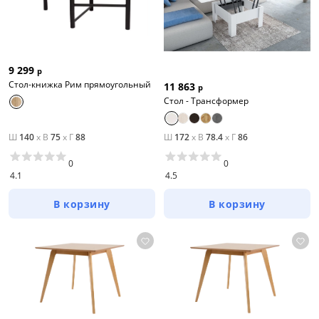
9 299
р
Стол-книжка Рим прямоугольный
11 863
р
Стол - Трансформер
Ш
140
x
В
75
x
Г
88
Ш
172
x
В
78.4
x
Г
86
0
0
4.1
4.5
В корзину
В корзину