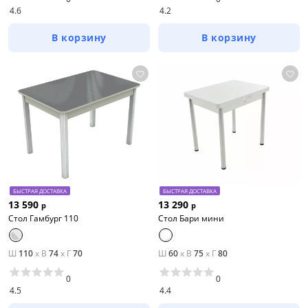
4.6
4.2
В корзину
В корзину
БЫСТРАЯ ДОСТАВКА
БЫСТРАЯ ДОСТАВКА
13 590
13 290
р
р
Стол Гамбург 110
Стол Бари мини
Ш
110
x
В
74
x
Г
70
Ш
60
x
В
75
x
Г
80
0
0
4.5
4.4