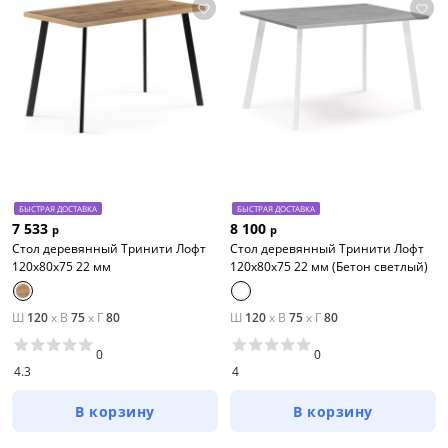
БЫСТРАЯ ДОСТАВКА
БЫСТРАЯ ДОСТАВКА
7 533
8 100
р
р
Стол деревянный Тринити Лофт
Стол деревянный Тринити Лофт
120x80x75 22 мм
120х80х75 22 мм (Бетон светлый)
Ш
120
x
В
75
x
Г
80
Ш
120
x
В
75
x
Г
80
0
0
4.3
4
В корзину
В корзину