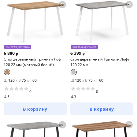
БЫСТРАЯ ДОСТАВКА
БЫСТРАЯ ДОСТАВКА
6 880
6 399
р
р
Стол деревянный Тринити Лофт
Стол деревянный Тринити Лофт
120 22 мм (матовый белый)
120 22 мм
Ш
120
x
В
75
x
Г
60
Ш
120
x
В
75
x
Г
60
0
0
4.5
4.3
В корзину
В корзину