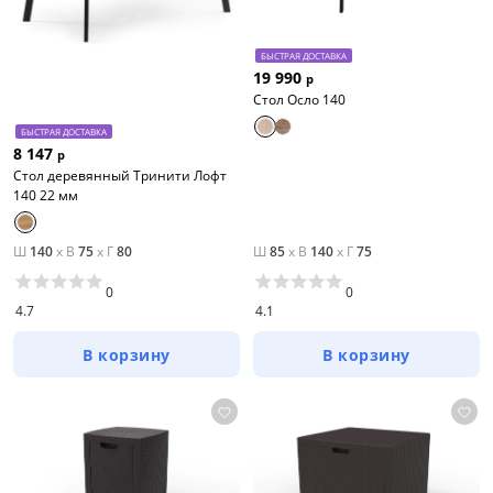
БЫСТРАЯ ДОСТАВКА
19 990
р
Стол Осло 140
БЫСТРАЯ ДОСТАВКА
8 147
р
Стол деревянный Тринити Лофт
140 22 мм
Ш
140
x
В
75
x
Г
80
Ш
85
x
В
140
x
Г
75
0
0
4.7
4.1
В корзину
В корзину