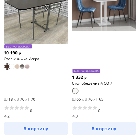
БЫСТРАЯ ДОСТАВКА
10 190
р
Стол-книжка Искра
БЫСТРАЯ ДОСТАВКА
1 332
р
Стол обеденный СО 7
Ш
18
x
В
76
x
Г
70
Ш
65
x
В
76
x
Г
65
0
0
4.2
4.3
В корзину
В корзину