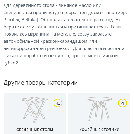
Для деревянного стола - льняное масло или
специальная пропитка для террасной доски (например,
Тип товара
Pinotex, Belinka). Обновлять желательно раз в год. Не
берите олифу - она липкая и притягивает грязь. Если
Журнальные столики
появилась царапина на металле, сразу закрасьте
Столы обеденные
автомобильной краской-карандашом или
антикоррозийной грунтовкой. Для пластика и ротанга
Мебель для дачи
никакой обработки не нужно, просто мойте мягкой
губкой.
Цена
от
до
Другие товары категории
43
4
Цвет
Белый
Бежевый
ОБЕДЕННЫЕ СТОЛЫ
КОФЕЙНЫЕ СТОЛИКИ