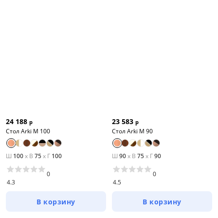
24 188
23 583
р
р
Стол Arki М 100
Стол Arki M 90
Ш
100
x
В
75
x
Г
100
Ш
90
x
В
75
x
Г
90
0
0
4.3
4.5
В корзину
В корзину