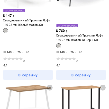
БЫСТРАЯ ДОСТАВКА
8 147
р
Стол деревянный Тринити Лофт
140 22 мм (белый матовый)
БЫСТРАЯ ДОСТАВКА
8 760
р
Стол деревянный Тринити Лофт
140 22 мм (матовый черный)
Ш
140
x
В
76
x
Г
80
Ш
140
x
В
76
x
Г
80
0
0
4.1
4.1
В корзину
В корзину