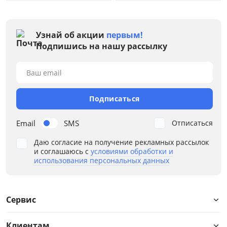
Черный
Серый
Узнай об акции
первым!
Коричневый
Подпишись на нашу рассылку
Дуб Феррара/Бежевый
Ваш email
Размер
Ширина, см
Подписаться
от
до
Email
SMS
Отписаться
Даю согласие на получение рекламных рассылок
и соглашаюсь с
условиями обработки и
использования персональных данных
Глубина, см
от
до
Сервис
Клиентам