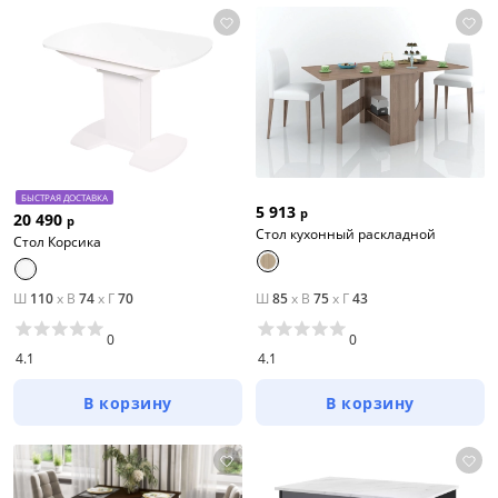
БЫСТРАЯ ДОСТАВКА
5 913
р
20 490
р
Стол кухонный раскладной
Стол Корсика
Ш
110
x
В
74
x
Г
70
Ш
85
x
В
75
x
Г
43
0
0
4.1
4.1
В корзину
В корзину