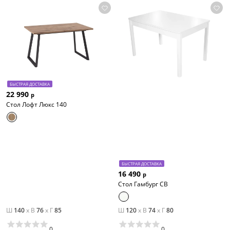
БЫСТРАЯ ДОСТАВКА
22 990
р
Стол Лофт Люкс 140
БЫСТРАЯ ДОСТАВКА
16 490
р
Стол Гамбург СВ
Ш
140
x
В
76
x
Г
85
Ш
120
x
В
74
x
Г
80
0
0