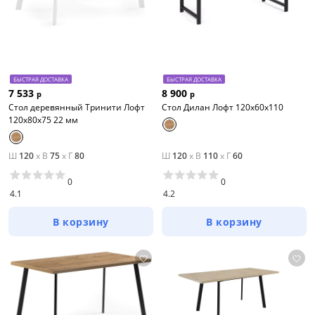
БЫСТРАЯ ДОСТАВКА
БЫСТРАЯ ДОСТАВКА
7 533
8 900
р
р
Стол деревянный Тринити Лофт
Стол Дилан Лофт 120х60х110
120x80x75 22 мм
Ш
120
x
В
75
x
Г
80
Ш
120
x
В
110
x
Г
60
0
0
4.1
4.2
В корзину
В корзину