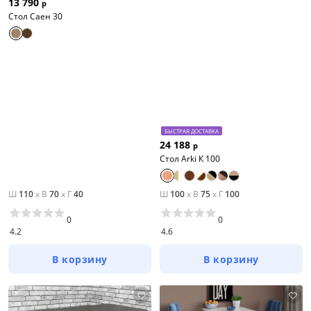
13 790
р
Стол Саен 30
БЫСТРАЯ ДОСТАВКА
24 188
р
Стол Arki К 100
Ш
110
x
В
70
x
Г
40
Ш
100
x
В
75
x
Г
100
0
0
4.2
4.6
В корзину
В корзину