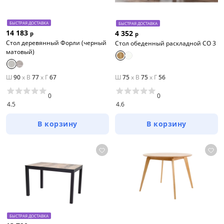
БЫСТРАЯ ДОСТАВКА
БЫСТРАЯ ДОСТАВКА
14 183
4 352
р
р
Стол деревянный Форли (черный
Стол обеденный раскладной СО 3
матовый)
Ш
90
x
В
77
x
Г
67
Ш
75
x
В
75
x
Г
56
0
0
4.5
4.6
В корзину
В корзину
БЫСТРАЯ ДОСТАВКА