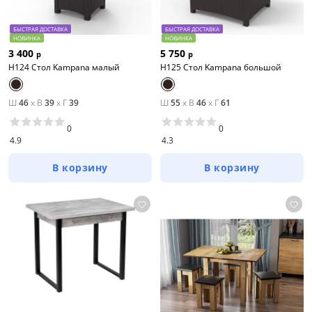
БЫСТРАЯ ДОСТАВКА
БЫСТРАЯ ДОСТАВКА
НОВИНКА
НОВИНКА
3 400
5 750
р
р
H124 Стол Kampana малый
H125 Стол Kampana большой
Ш
46
x
В
39
x
Г
39
Ш
55
x
В
46
x
Г
61
0
0
4.9
4.3
В корзину
В корзину