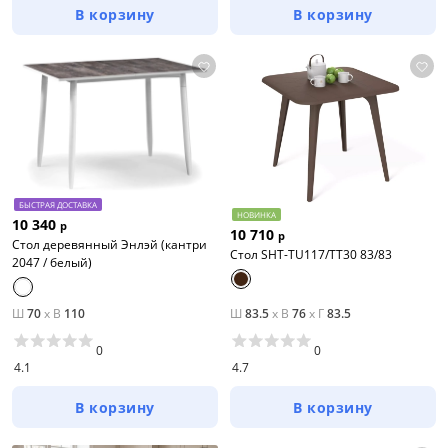
В корзину
В корзину
БЫСТРАЯ ДОСТАВКА
НОВИНКА
10 340
р
10 710
р
Стол деревянный Энлэй (кантри
Стол SHT-TU117/TT30 83/83
2047 / белый)
Ш
70
x
В
110
Ш
83.5
x
В
76
x
Г
83.5
0
0
4.1
4.7
В корзину
В корзину