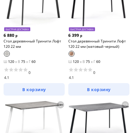
БЫСТРАЯ ДОСТАВКА
БЫСТРАЯ ДОСТАВКА
6 880
6 399
р
р
Стол деревянный Тринити Лофт
Стол деревянный Тринити Лофт
120 22 мм
120 22 мм (матовый черный)
Ш
120
x
В
75
x
Г
60
Ш
120
x
В
75
x
Г
60
0
0
4.1
4.1
В корзину
В корзину