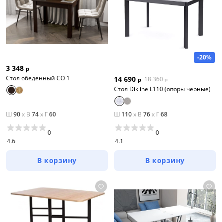
-20%
3 348
р
Стол обеденный СО 1
14 690
18 360
р
р
Стол Dikline L110 (опоры черные)
Ш
90
x
В
74
x
Г
60
Ш
110
x
В
76
x
Г
68
0
0
4.6
4.1
В корзину
В корзину