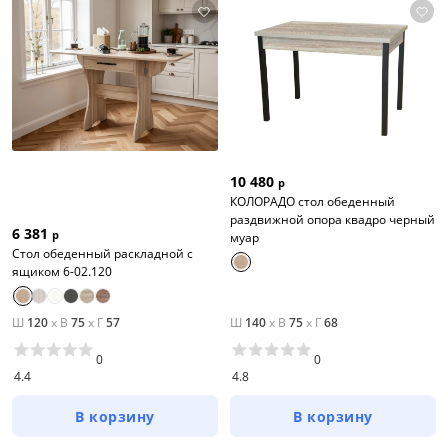
10 480
р
КОЛОРАДО стол обеденный
раздвижной опора квадро черный
6 381
р
муар
Стол обеденный раскладной с
ящиком 6-02.120
Ш
120
x
В
75
x
Г
57
Ш
140
x
В
75
x
Г
68
0
0
4.4
4.8
В корзину
В корзину