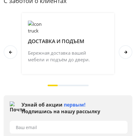
С заботой о клиентах
ДОСТАВКА И ПОДЪЕМ
П
Бережная доставка вашей
Со
мебели и подъём до двери.
ка
на 
Узнай об акции
первым!
Подпишись на нашу рассылку
Ваш email