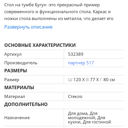
Стол на тумбе Бугун -это прекрасный пример
современного и функционального стола. Каркас и
ножки стола выполнены из металла, что делает его
прочным и устойчивым. Прямоугольная столешница из
Развернуть описание
МДФ и стекла создает эффект легкости и простора в
помещении. Благодаря механизму раскладывания, стол
ОСНОВНЫЕ ХАРАКТЕРИСТИКИ
может быть легко расширен до 16 см, что делает его
очень удобным и практичным. Ножка -тумба в форме
Артикул
532389
буквы V добавляет столу индивидуальности и
Производитель
партнер 517
изысканности. Этот стол идеально подойдет для
РАЗМЕРЫ
создания современного и стильного интерьера.
Размер
Ш
120 X
В
77 X
Г
80 см
МАТЕРИАЛЫ
Материал
Стекло
ДОПОЛНИТЕЛЬНО
Для дома, Для
Назначение
молодежной, Для
кухни, Для гостиной