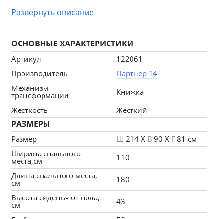
механизмом трансформации «книжка». 
Развернуть описание
Лаконичный дизайн подходит для любых 
интерьеров: от классики до минимализма. Легко 
раскладывается в полноценное спальное место 
ОСНОВНЫЕ ХАРАКТЕРИСТИКИ
110×180 см. Идеален для гостиных, студий и 
Артикул
122061
малогабаритных квартир.
Производитель
Партнер 14
Механизм
Книжка
трансформации
Преимущества
Жесткость
Жесткий
РАЗМЕРЫ
Экологичность и гипоаллергенность
 — все 
Размер
Ш
214 X
В
90 X
Г
81 см
материалы безопасны для здоровья, подходят для 
Ширина спального
детей и аллергиков. Материалы имеют 
110
места,см
противогрибковую и антибактериальную 
Длина спального места,
180
обработку.
см
Высота сиденья от пола,
43
см