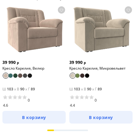
39 990
39 990
р
р
Кресло Карелия, Велюр
Кресло Карелия, Микровельвет
Ш
103
x
В
90
x
Г
89
Ш
103
x
В
90
x
Г
89
0
0
4.6
4.4
В корзину
В корзину