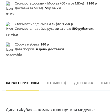
Стоимость доставки Москва +50 км от МКАД
1 990 р
Доставка за МКАД
50 р за км
Стоимость подъёма
на лифте
1 290 р
Стоимость подъёма
руками за этаж
590 руб/этаж
Сборка мебели
990 р
Дата сборки
в день доставки
4
ХАРАКТЕРИСТИКИ
ОТЗЫВЫ
ДОСТАВКА
НАШИ
Диван «Куба» — компактная прямая модель с 