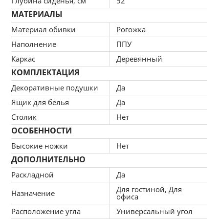
Глубина сиденья, см
52
Воздухопроницаемость
 — ткань пропускает 
МАТЕРИАЛЫ
воздух, не накапливает влагу, сохраняет свежесть. 
Уход прост, не требует специальных средств.
Материал обивки
Рогожка
Наполнение
ППУ
Каркас
Деревянный
Эластичность и износостойкость
 — наполнитель 
КОМПЛЕКТАЦИЯ
быстро восстанавливает форму, не проседает и не 
Декоративные подушки
Да
образует вмятин даже при интенсивной 
Ящик для белья
Да
эксплуатации.
Столик
Нет
ОСОБЕННОСТИ
Высокие ножки
Нет
Умеренно жесткая поверхность
 — диван имеет 
ДОПОЛНИТЕЛЬНО
упругую, умеренно жесткую посадку, 
обеспечивающую правильную поддержку 
Раскладной
Да
позвоночника и здоровый сон без эффекта 
Для гостиной, Для
Назначение
«проваливания».
офиса
Расположение угла
Универсальный угол