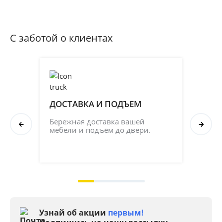
С заботой о клиентах
ДОСТАВКА И ПОДЪЕМ
ПР
СБ
Бережная доставка вашей 
мебели и подъём до двери.
Соб
кач
на 2
Узнай об акции
первым!