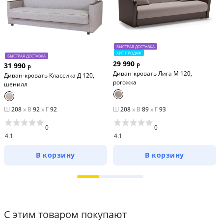
Комплектация
В подарок — 
две декоративные подушки
 в тон 
БЫСТРАЯ ДОСТАВКА
ХИТ ПРОДАЖ
обивки для дополнительного уюта.
БЫСТРАЯ ДОСТАВКА
29 990
р
31 990
р
Диван-кровать Лига М 120,
Диван-кровать Классика Д 120,
рогожка
шенилл
Ш
208
x
В
92
x
Г
92
Ш
208
x
В
89
x
Г
93
0
0
4.1
4.1
В корзину
В корзину
С этим товаром покупают