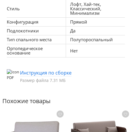
Лофт, Хай-тек,
Стиль
Классический,
Эргономичность
 — конструкция повторяет изгибы 
Минимализм
тела, обеспечивая комфорт сидя и лежа.
Конфигурация
Прямой
Подлокотники
Да
Тип спального места
Полутороспальный
Компактность
 — габариты 214×81×90 см. Занимает 
Ортопедическое
Нет
минимум места, подходит для комнат любых 
основание
размеров.
Инструкция по сборке
Размер файла 7.31 МБ
Цветовая вариативность
 — широкий выбор 
расцветок обивки под любой интерьер.
Похожие товары