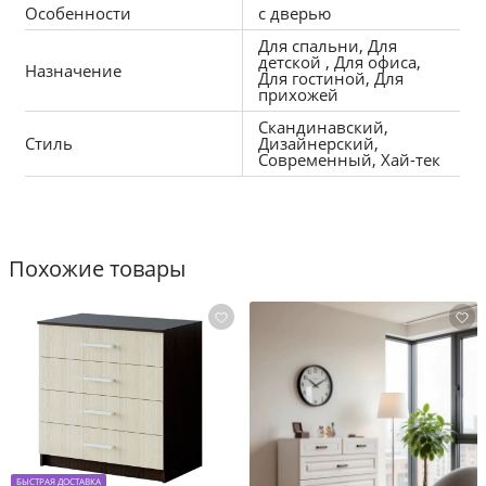
верхнюю выступающую часть фасадов).  
Особенности
с дверью
Для спальни, Для
Ящики выполнены на шариковых направляющих 
детской , Для офиса,
Назначение
полного выдвижения.  
Для гостиной, Для
прихожей
За 2-мя крайними дверцами расположена 
Скандинавский,
Стиль
Дизайнерский,
широкая полка, за дверкой рядом с ящиками 
Современный, Хай-тек
-узкое отделение с полкой.
Размер комода: 1504х890х390. 
Похожие товары
Инструкция и вся необходимая фурнитура 
предусмотрена в комплекте.
БЫСТРАЯ ДОСТАВКА