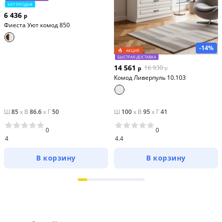
ХИТ ПРОДАЖ
6 436
р
Фиеста Уют комод 850
-14%
АКЦИЯ
БЫСТРАЯ ДОСТАВКА
14 561
16 930
р
р
Комод Ливерпуль 10.103
Ш
85
x
В
86.6
x
Г
50
Ш
100
x
В
95
x
Г
41
0
0
4
4.4
В корзину
В корзину