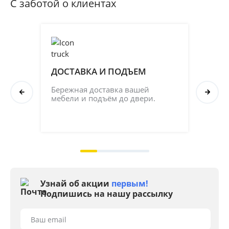
С заботой о клиентах
ДОСТАВКА И ПОДЪЕМ
ПР
СБ
Бережная доставка вашей 
мебели и подъём до двери.
Соб
кач
на 2
Узнай об акции
первым!
Подпишись на нашу рассылку
Ваш email