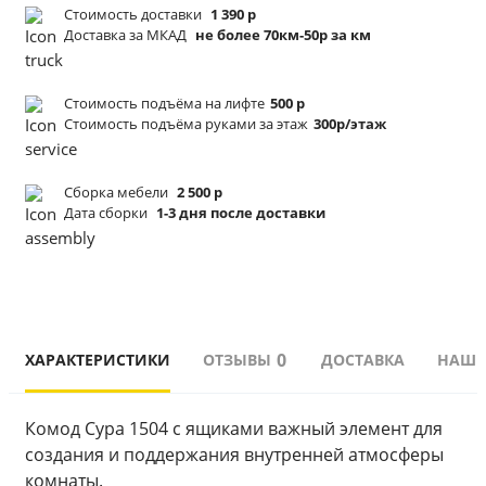
Стоимость доставки
1 390 р
Доставка за МКАД
не более 70км-50р за км
Стоимость подъёма
на лифте
500 р
Стоимость подъёма
руками за этаж
300р/этаж
Сборка мебели
2 500 р
Дата сборки
1-3 дня после доставки
0
ХАРАКТЕРИСТИКИ
ОТЗЫВЫ
ДОСТАВКА
НАШИ
Комод Сура 1504 с ящиками важный элемент для 
создания и поддержания внутренней атмосферы 
комнаты.   