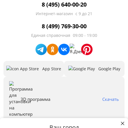
8 (495) 640-00-20
Ящик для белья
Интернет-магазин
с 9 до 21
Высота сиденья от пола, см
8 (499) 769-30-00
Единая справочная
09:00 - 19:00
Глубина сиденья, см
Длина спального места, см
Максимальная нагрузка на спальное
App Store
Google Play
место, кг
Ширина спального места,см
Предложения
3D программа
Скачать
Бренд
Ваш город