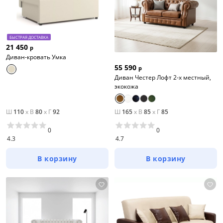
БЫСТРАЯ ДОСТАВКА
21 450
р
Диван-кровать Умка
55 590
р
Диван Честер Лофт 2-х местный,
экокожа
Ш
110
x
В
80
x
Г
92
Ш
165
x
В
85
x
Г
85
0
0
4.3
4.7
В корзину
В корзину