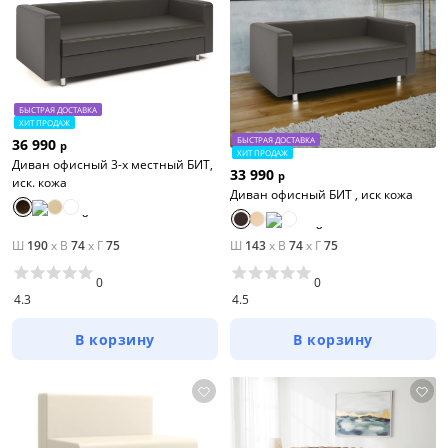
БЫСТРАЯ ДОСТАВКА
ХИТ ПРОДАЖ
БЫСТРАЯ ДОСТАВКА
36 990
р
ХИТ ПРОДАЖ
Диван офисный 3-х местный БИТ,
33 990
р
иск. кожа
Диван офисный БИТ , иск кожа
Ш
190
x
В
74
x
Г
75
Ш
143
x
В
74
x
Г
75
0
0
4.3
4.5
В корзину
В корзину