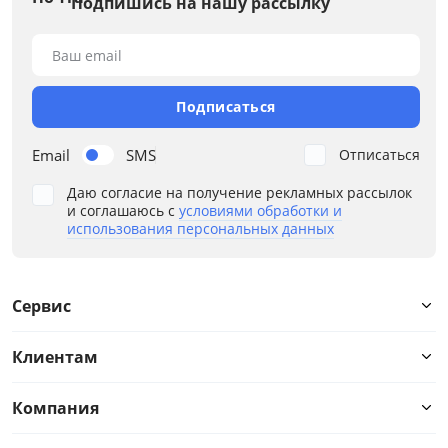
Подпишись на нашу рассылку
Назначение
Ваш email
Наполнение
Ортопедическое основание
Подписаться
Подлокотники
Email
SMS
Отписаться
Даю согласие на получение рекламных рассылок
Стиль
и соглашаюсь с
условиями обработки и
использования персональных данных
Тип спального места
Количество посадочных мест
Сервис
Высокие ножки
Клиентам
Декоративные подушки
Компания
Столик