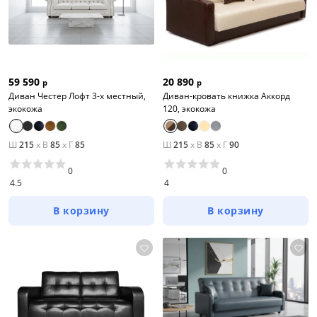
59 590
20 890
р
р
Диван Честер Лофт 3-х местный,
Диван-кровать книжка Аккорд
экокожа
120, экокожа
Цена
Ш
215
x
В
85
x
Г
85
Ш
215
x
В
85
x
Г
90
0
0
от
до
4.5
4
В корзину
В корзину
Цвет
Белый
Бежевый
Черный