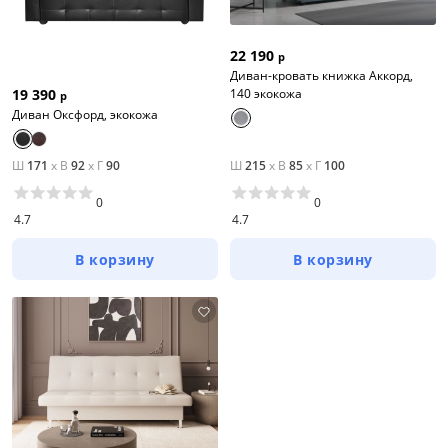
Зеленый
22 190
р
Голубой
Диван-кровать книжка Аккорд,
140 экокожа
19 390
р
Серый
Диван Оксфорд, экокожа
Коричневый
Ш
171
x
В
92
x
Г
90
Ш
215
x
В
85
x
Г
100
Размер
0
0
Ширина, см
4.7
4.7
от
до
В корзину
В корзину
Глубина, см
от
до