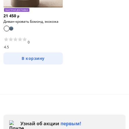
БЫСТРАЯ ДОСТАВКА
Высота, см
21 450
р
Диван-кровать Бомонд, экокожа
от
до
0
4.5
Материал обивки
В корзину
Раскладной
Механизм трансформации
Жесткость
Каркас
Конфигурация
Узнай об акции
первым!