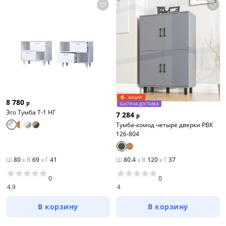
Тип товара
Комоды
АКЦИЯ
8 780
р
БЫСТРАЯ ДОСТАВКА
ТВ тумбы
Эго Тумба Т-1 НГ
7 284
р
Тумба-комод четыре дверки РВК
Прикроватные тумбы
126-804
Цена
Ш
80
x
В
69
x
Г
41
Ш
80.4
x
В
120
x
Г
37
от
до
0
0
4.9
4
В корзину
В корзину
Цвет