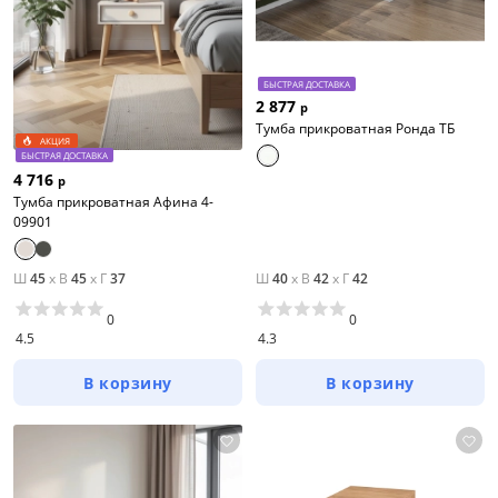
БЫСТРАЯ ДОСТАВКА
2 877
р
Тумба прикроватная Ронда ТБ
АКЦИЯ
БЫСТРАЯ ДОСТАВКА
4 716
р
Тумба прикроватная Афина 4-
09901
Ш
45
x
В
45
x
Г
37
Ш
40
x
В
42
x
Г
42
0
0
4.5
4.3
В корзину
В корзину