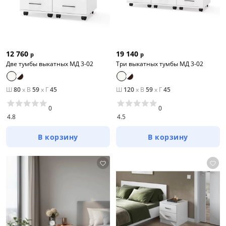
12 760
19 140
р
р
Две тумбы выкатных МД 3-02
Три выкатных тумбы МД 3-02
Ш
80
x
В
59
x
Г
45
Ш
120
x
В
59
x
Г
45
0
0
4.8
4.5
В корзину
В корзину