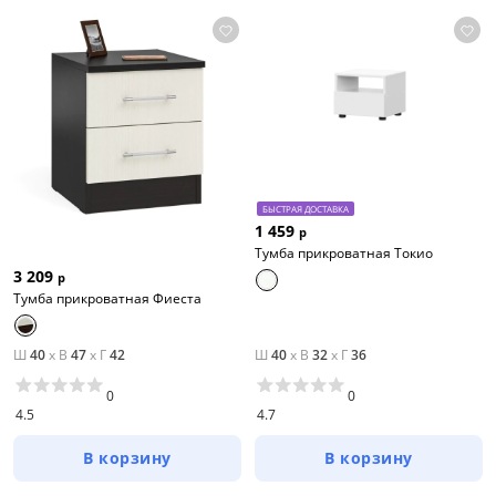
БЫСТРАЯ ДОСТАВКА
1 459
р
Тумба прикроватная Токио
3 209
р
Тумба прикроватная Фиеста
Ш
40
x
В
47
x
Г
42
Ш
40
x
В
32
x
Г
36
0
0
4.5
4.7
В корзину
В корзину