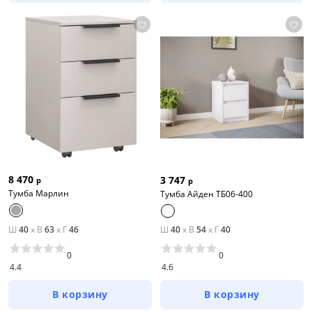
8 470
3 747
р
р
Тумба Марлин
Тумба Айден ТБ06-400
Ш
40
x
В
63
x
Г
46
Ш
40
x
В
54
x
Г
40
0
0
4.4
4.6
В корзину
В корзину