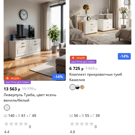
-14%
АКЦИЯ
БЫСТРАЯ ДОСТАВКА
6 725
7 820
р
р
Комплект прикроватных тумб
-14%
АКЦИЯ
Камелия
БЫСТРАЯ ДОСТАВКА
13 563
15 770
р
р
Ливерпуль Тумба, цвет ясень
ваниль/белый
Ш
140
x
В
61
x
Г
49
Ш
56
x
В
55
x
Г
39
0
0
4.4
4.8