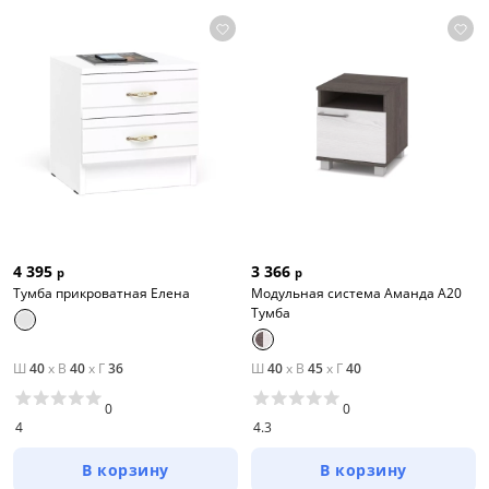
4 395
3 366
р
р
Тумба прикроватная Елена
Модульная система Аманда А20
Тумба
Ш
40
x
В
40
x
Г
36
Ш
40
x
В
45
x
Г
40
0
0
4
4.3
В корзину
В корзину