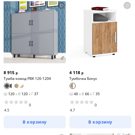
8 915
4 118
р
р
Тумба-комод РВК 126-1204
Тумбочка Бонус
Ш
120
x
В
120
x
Г
37
Ш
40
x
В
66
x
Г
35
0
0
4.5
4.7
В корзину
В корзину