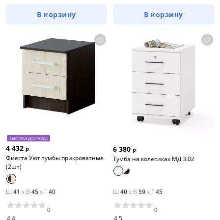
В корзину
В корзину
БЫСТРАЯ ДОСТАВКА
4 432
6 380
р
р
Фиеста Уют тумбы прикроватные
Тумба на колёсиках МД 3.02
(2шт)
Ш
41
x
В
45
x
Г
40
Ш
40
x
В
59
x
Г
45
0
0
4.4
4.5