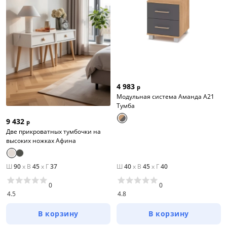
4 983
р
Модульная система Аманда А21
Тумба
9 432
р
Две прикроватных тумбочки на
высоких ножках Афина
Ш
90
x
В
45
x
Г
37
Ш
40
x
В
45
x
Г
40
0
0
4.5
4.8
В корзину
В корзину