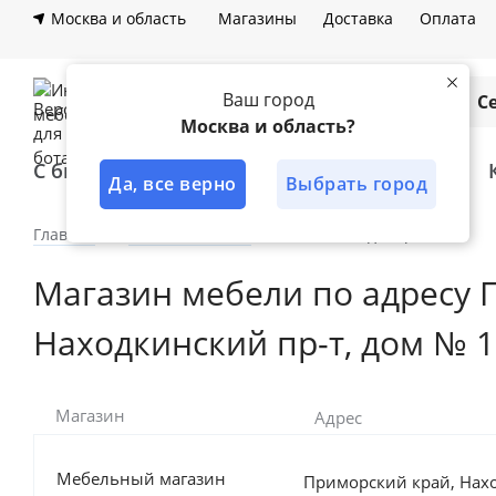
Москва и область
Магазины
Доставка
Оплата
Ваш город
Каталог
С
Москва и область?
С быстрой доставкой
Лучшее решение
Да, все верно
Выбрать город
Главная
Наши магазины
Магазины дилеров
Магазин мебели по адресу П
Находкинский пр-т, дом № 
Магазин
Адрес
Мебельный магазин
Приморский край, Нахо