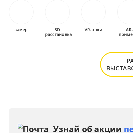
замер
3D
VR-очки
AR
расстановка
приме
Р
ВЫСТАВ
Узнай об акции
п