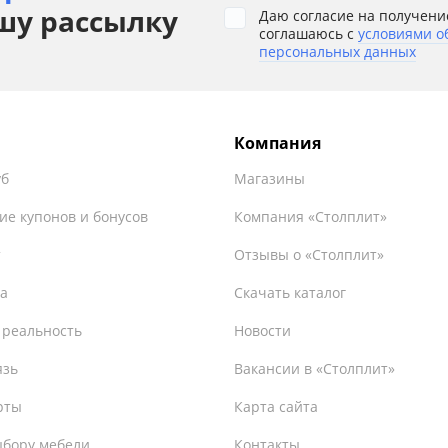
шу рассылку
Даю согласие на получени
соглашаюсь с
условиями о
персональных данных
Компания
уб
Магазины
ие купонов и бонусов
Компания «Столплит»
т
Отзывы о «Столплит»
а
Скачать каталог
 реальность
Новости
язь
Вакансии в «Столплит»
рты
Карта сайта
ыбору мебели
Контакты