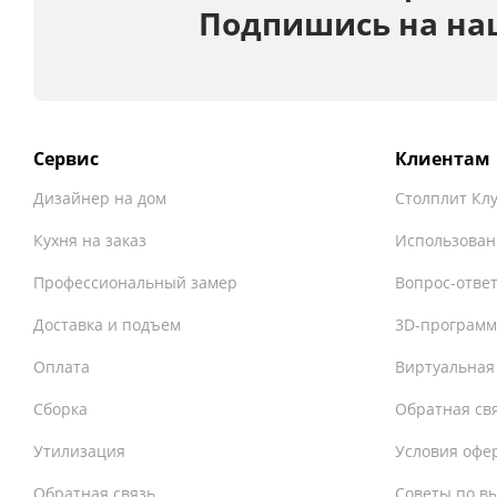
Подпишись на на
Сервис
Клиентам
Дизайнер на дом
Столплит Кл
Кухня на заказ
Использован
Профессиональный замер
Вопрос-отве
Доставка и подъем
3D-программ
Оплата
Виртуальная
Сборка
Обратная св
Утилизация
Условия офе
Обратная связь
Советы по в