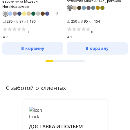
Атлантик Классик 145 , рогожка
еврокнижка Модерн
Nordkisa,велюр
+
3
Ш
285
x
В
87
x
Г
190
Ш
250
x
В
95
x
Г
154
0
0
4.7
4.1
В корзину
В корзину
С заботой о клиентах
ДОСТАВКА И ПОДЪЕМ
ПР