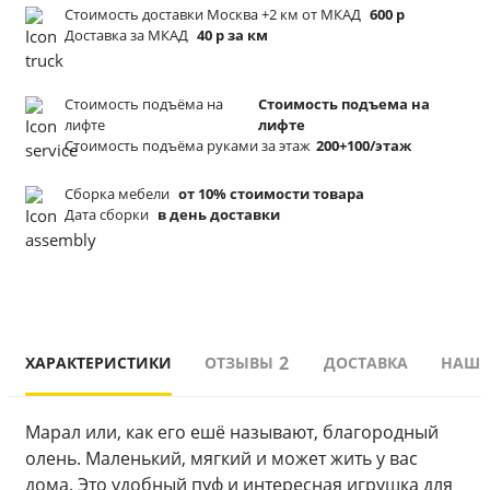
Стоимость доставки Москва +2 км от МКАД
600 р
Доставка за МКАД
40 р за км
Стоимость подъёма
на
Стоимость подъема на
лифте
лифте
Стоимость подъёма
руками за этаж
200+100/этаж
Сборка мебели
от 10% стоимости товара
Дата сборки
в день доставки
2
ХАРАКТЕРИСТИКИ
ОТЗЫВЫ
ДОСТАВКА
НАШИ
Марал или, как его ешё называют, благородный 
олень. Маленький, мягкий и может жить у вас 
дома. Это удобный пуф и интересная игрушка для 