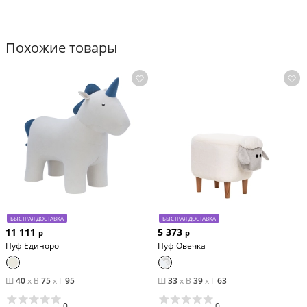
Похожие товары
БЫСТРАЯ ДОСТАВКА
БЫСТРАЯ ДОСТАВКА
11 111
5 373
р
р
Пуф Единорог
Пуф Овечка
Ш
40
x
В
75
x
Г
95
Ш
33
x
В
39
x
Г
63
0
0