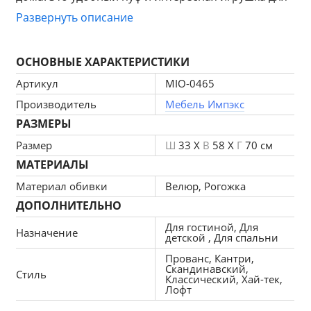
ребёнка. А ещё у оленя плоская спина, и он 
Развернуть описание
вполне может быть даже обычным табуретом.
ОСНОВНЫЕ ХАРАКТЕРИСТИКИ
Артикул
MIO-0465
Производитель
Мебель Импэкс
РАЗМЕРЫ
Размер
Ш
33 X
В
58 X
Г
70 см
МАТЕРИАЛЫ
Материал обивки
Велюр, Рогожка
ДОПОЛНИТЕЛЬНО
Для гостиной, Для
Назначение
детской , Для спальни
Прованс, Кантри,
Скандинавский,
Стиль
Классический, Хай-тек,
Лофт