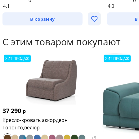
0
0
4.1
4.3
В корзину
В
С этим товаром покупают
ХИТ ПРОДАЖ
ХИТ ПРОДАЖ
37 290
р
Кресло-кровать аккордеон
Торонто,велюр
+
3