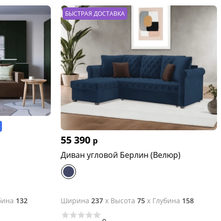
БЫСТРАЯ ДОСТАВКА
55 390
р
Диван угловой Берлин (Велюр)
бина
132
Ширина
237
x
Высота
75
x
Глубина
158