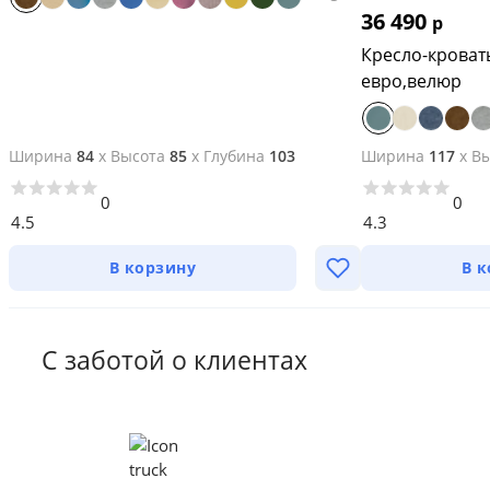
36 490
р
Кресло-кроват
евро,велюр
Ширина
84
x
Высота
85
x
Глубина
103
Ширина
117
x
Вы
0
0
4.5
4.3
В корзину
В 
С заботой о клиентах