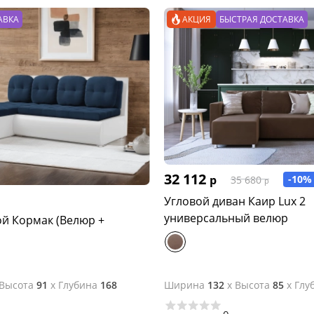
АВКА
АКЦИЯ
БЫСТРАЯ ДОСТАВКА
32 112
р
-10%
35 680
р
Угловой диван Каир Lux 2
универсальный велюр
ой Кормак (Велюр +
Высота
91
x
Глубина
168
Ширина
132
x
Высота
85
x
Глу