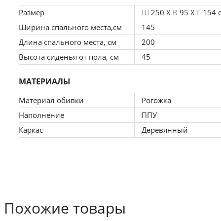
Количество упаковок 5
Размер
Ш
250 X
В
95 X
Г
154 
Объем, 2 м3
Вес, кг 80.
Ширина спального места,см
145
Длина спального места, см
200
Высота сиденья от пола, см
45
МАТЕРИАЛЫ
Материал обивки
Рогожка
Наполнение
ППУ
Каркас
Деревянный
Похожие товары