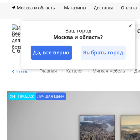
Москва и область
Магазины
Доставка
Оплата
Ваш город
Каталог
Москва и область?
С быстрой доставкой
Лучшее решение
Да, все верно
Выбрать город
Главная
Каталог
Мягкая мебель
Д
Назад
ХИТ ПРОДАЖ
ЛУЧШАЯ ЦЕНА