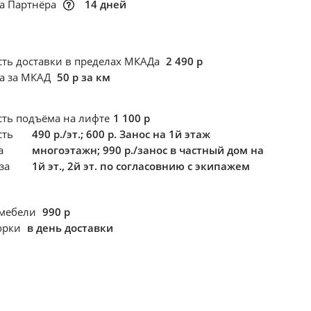
а Партнёра
14 дней
ть доставки в пределах МКАДа
2 490 р
ка за МКАД
50 р за км
сть подъёма
на лифте
1 100 р
сть
490 р./эт.; 600 р. Занос на 1й этаж
а
многоэтажн; 990 р./занос в частный дом на
за
1й эт., 2й эт. по согласовнию с экипажем
 мебели
990 р
борки
в день доставки