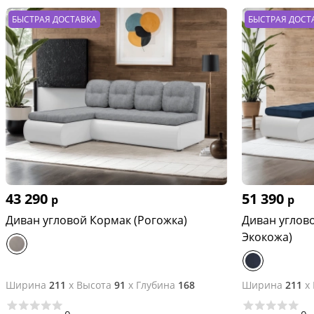
БЫСТРАЯ ДОСТАВКА
БЫСТРАЯ ДОСТ
43 290
51 390
р
р
Диван угловой Кормак (Рогожка)
Диван углов
Экокожа)
Ширина
211
x
Высота
91
x
Глубина
168
Ширина
211
x