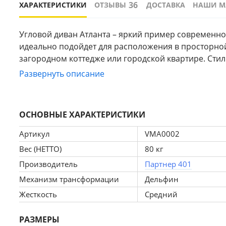
36
ХАРАКТЕРИСТИКИ
ОТЗЫВЫ
ДОСТАВКА
НАШИ М
Угловой диван Атланта – яркий пример современной
идеально подойдет для расположения в просторно
загородном коттедже или городской квартире. Сти
современного интерьера.
Развернуть описание
Габаритные размеры мм (ШхГхВ): 2500х1540х950
Спальное место  мм  (ШхД) 1450х2000
Высота от пола  мм 450
ОСНОВНЫЕ ХАРАКТЕРИСТИКИ
Механизм раскладки: Дельфин
Материал обивки: ткань рогожка
Артикул
VMA0002
Материал каркаса: дерево+ДВП, ДСП, ЛДСП
Вес (НЕТТО)
80 кг
Большой ящик для хранения белья
Производитель
Партнер 401
Угол универсальный
Наполнитель: ППУ
Механизм трансформации
Дельфин
В комплекте: 3 подушки
Жесткость
Средний
Наполнитель подушек: крошка ППУ
Срок гарантии: 12 месяцев
РАЗМЕРЫ