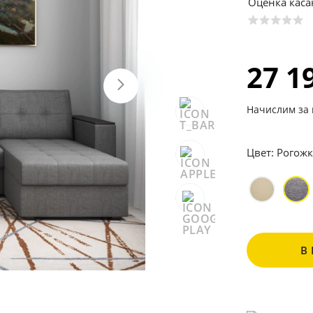
Оценка кас
27 1
Начислим за 
Цвет:
Рогожк
В