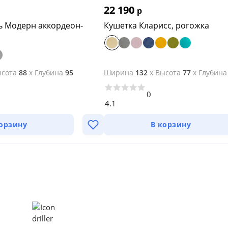
22 190
р
ь Модерн аккордеон-
Кушетка Кларисс, рогожка
сота
88
x
Глубина
95
Ширина
132
x
Высота
77
x
Глубина
0
4.1
корзину
В корзину