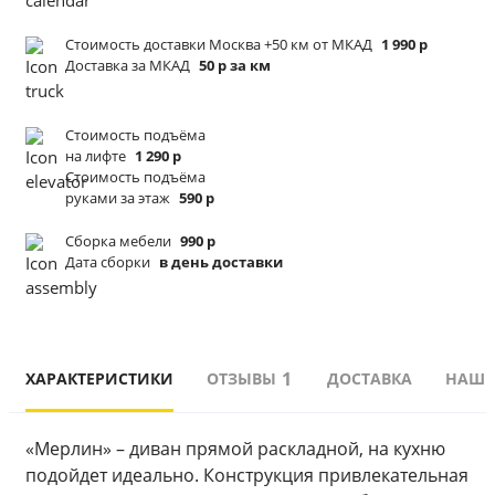
Стоимость доставки Москва +50 км от МКАД
1 990 р
Доставка за МКАД
50 р за км
Стоимость подъёма
на лифте
1 290 р
Стоимость подъёма
руками за этаж
590 р
Сборка мебели
990 р
Дата сборки
в день доставки
1
ХАРАКТЕРИСТИКИ
ОТЗЫВЫ
ДОСТАВКА
НАШИ
«Мерлин» – диван прямой раскладной, на кухню 
подойдет идеально. Конструкция привлекательная 