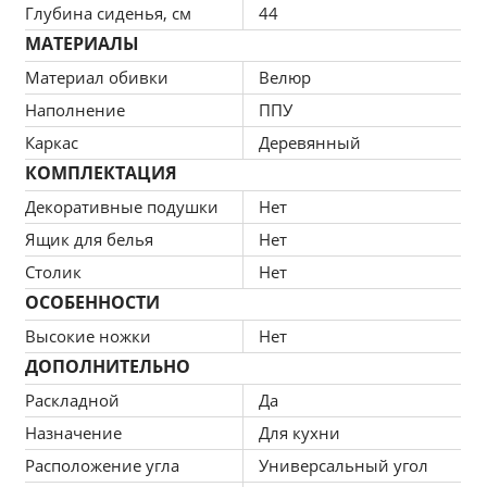
качественной ткани.
Глубина сиденья, см
44
Стойкость к деформации и эластичность
МАТЕРИАЛЫ
Отличная эластичность и устойчивость к 
Материал обивки
Велюр
деформации – гарантия легкого и быстрого 
Наполнение
ППУ
восстановления формы после сидения.
Каркас
Деревянный
Эргономичность
КОМПЛЕКТАЦИЯ
Конструкция приспосабливается под контур 
тела. Доступная цена выступает 
Декоративные подушки
Нет
дополнительным преимуществом.
Ящик для белья
Нет
Компактность
Столик
Нет
При компактных габаритах: 199х63х87 см 
ОСОБЕННОСТИ
подойдет для кухонных комнат любых 
Высокие ножки
Нет
размеров, легко раскладывается, обеспечивая 
ДОПОЛНИТЕЛЬНО
спальное место 94х180 см.
Раскладной
Да
Назначение
Для кухни
Расположение угла
Универсальный угол