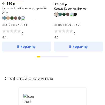
44 990
39 990
р
р
Кушетка Прайм, велюр, правый
Кресло Карелия, Велюр
угол
Ш
212
x
В
77
x
Г
81
Ш
103
x
В
90
x
Г
89
0
0
4.4
4.6
В корзину
В корзину
С заботой о клиентах