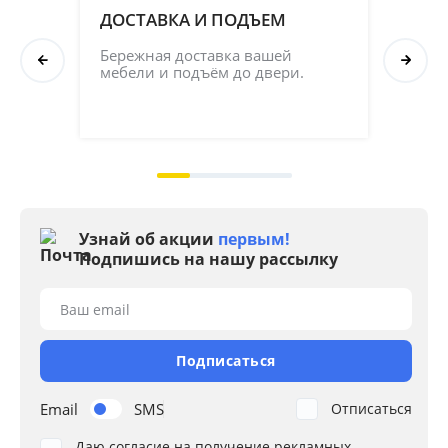
ДОСТАВКА И ПОДЪЕМ
ПР
СБ
Бережная доставка вашей 
мебели и подъём до двери.
Соб
кач
на 2
Узнай об акции
первым!
Подпишись на нашу рассылку
Ваш email
Подписаться
Email
SMS
Отписаться
Даю согласие на получение рекламных