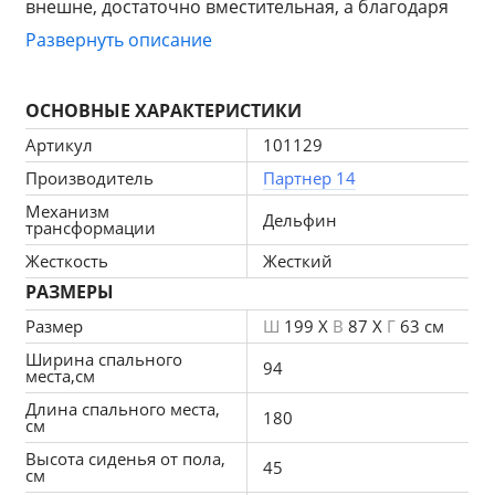
внешне, достаточно вместительная, а благодаря 
механизму дельфин, мебель превращается в 
Развернуть описание
спальное место. 
ОСНОВНЫЕ ХАРАКТЕРИСТИКИ
Артикул
101129
Особенности прямого кухонного дивана «Мерлин»:
Производитель
Партнер 14
Механизм
Гипоаллергенность и экологичность
Дельфин
трансформации
Комбинация таких слоев для дивана отличается 
Жесткость
Жесткий
гипоаллергенностью, безопасностью для 
РАЗМЕРЫ
здоровья и экологичностью. Дополнительная 
обработка добавляет противогрибковых и 
Размер
Ш
199 X
В
87 X
Г
63 см
антибактериальных свойств.
Ширина спального
94
места,см
Воздухопроницаемость
Длина спального места,
Отличная воздухопроницаемость сохраняет 
180
см
высокие характеристики изделия, препятствует 
Высота сиденья от пола,
45
скапливанию влаги. Уход прост благодаря 
см