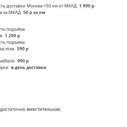
ть доставки Москва +50 км от МКАД
1 990 р
ка за МКАД
50 р за км
сть подъёма
те
1 290 р
сть подъёма
за этаж
590 р
 мебели
990 р
борки
в день доставки
достаточно вместительная, 