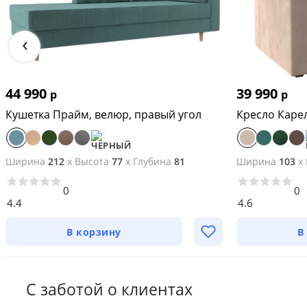
‹
44 990
39 990
р
р
Кушетка Прайм, велюр, правый угол
Кресло Каре
Ширина
212
x
Высота
77
x
Глубина
81
Ширина
103
x
0
0
4.4
4.6
В корзину
В
С заботой о клиентах