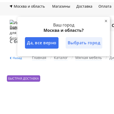
Москва и область
Магазины
Доставка
Оплата
Ваш город
Каталог
Москва и область?
С быстрой доставкой
Лучшее решение
Да, все верно
Выбрать город
Главная
Каталог
Мягкая мебель
Д
Назад
БЫСТРАЯ ДОСТАВКА