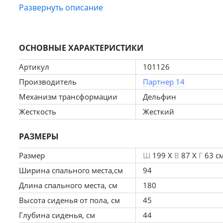
Развернуть описание
Особенности прямого кухонного дивана «Мерлин»:
ОСНОВНЫЕ ХАРАКТЕРИСТИКИ
Гипоаллергенность и экологичность
Комбинация таких слоев для дивана отличается 
Артикул
101126
Дополнительная обработка добавляет противогр
Производитель
Партнер 14
Воздухопроницаемость
Механизм трансформации
Дельфин
Отличная воздухопроницаемость сохраняет высок
Жесткость
Жесткий
благодаря качественной ткани.
Стойкость к деформации и эластичность
РАЗМЕРЫ
Отличная эластичность и устойчивость к деформ
Размер
Ш
199 X
В
87 X
Г
63 с
Эргономичность
Ширина спального места,см
94
Конструкция приспосабливается под контур тел
Длина спального места, см
180
Компактность
Высота сиденья от пола, см
45
При компактных габаритах: 199х63х87 см подойд
Глубина сиденья, см
44
спальное место 94х180 см.