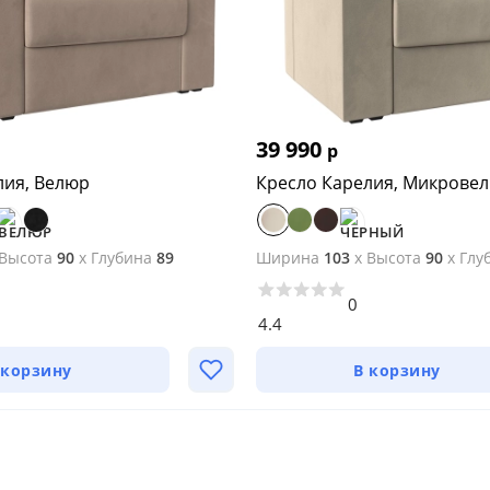
39 990
р
лия, Велюр
Кресло Карелия, Микровел
Высота
90
x
Глубина
89
Ширина
103
x
Высота
90
x
Глу
0
4.4
 корзину
В корзину