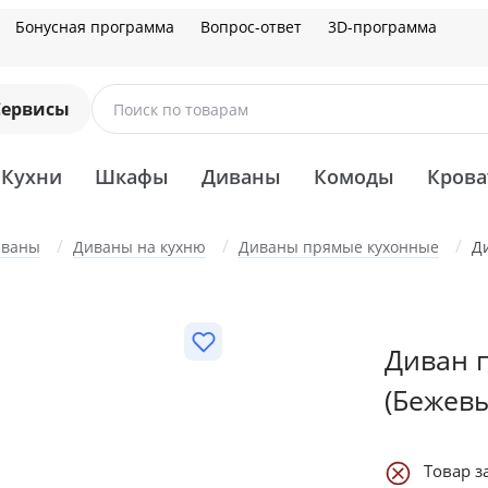
Бонусная программа
Вопрос-ответ
3D-программа
Сервисы
Поиск по товарам
Кухни
Шкафы
Диваны
Комоды
Крова
иваны
Диваны на кухню
Диваны прямые кухонные
Д
Диван 
(Бежев
Товар з