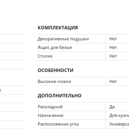
КОМПЛЕКТАЦИЯ
гипоаллергенностью, безопасностью для здоровья и экол
Декоративные подушки
Нет
ибковых и антибактериальных свойств.
Ящик для белья
Нет
Столик
Нет
ие характеристики изделия, препятствует скапливанию в
ОСОБЕННОСТИ
Высокие ножки
Нет
ации – гарантия легкого и быстрого восстановления фо
м
ДОПОЛНИТЕЛЬНО
а. Доступная цена выступает дополнительным преимущес
Раскладной
Да
Назначение
Для кухн
ет для кухонных комнат любых размеров, легко расклады
Расположение угла
Универс