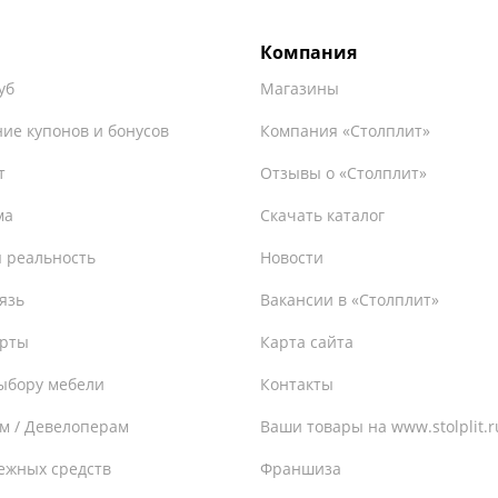
Компания
уб
Магазины
ие купонов и бонусов
Компания «Столплит»
т
Отзывы о «Столплит»
ма
Скачать каталог
 реальность
Новости
язь
Вакансии в «Столплит»
ерты
Карта сайта
ыбору мебели
Контакты
м / Девелоперам
Ваши товары на www.stolplit.r
ежных средств
Франшиза