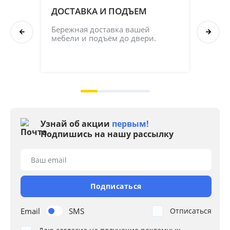
ДОСТАВКА И ПОДЪЕМ
ПР
СБ
Бережная доставка вашей 
мебели и подъём до двери.
Соб
кач
на 2
Узнай об акции
первым!
Подпишись на нашу рассылку
Ваш email
Подписаться
Email
SMS
Отписаться