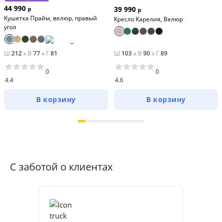
44 990
39 990
р
р
Кушетка Прайм, велюр, правый
Кресло Карелия, Велюр
угол
Ш
212
x
В
77
x
Г
81
Ш
103
x
В
90
x
Г
89
0
0
4.4
4.6
В корзину
В корзину
С заботой о клиентах