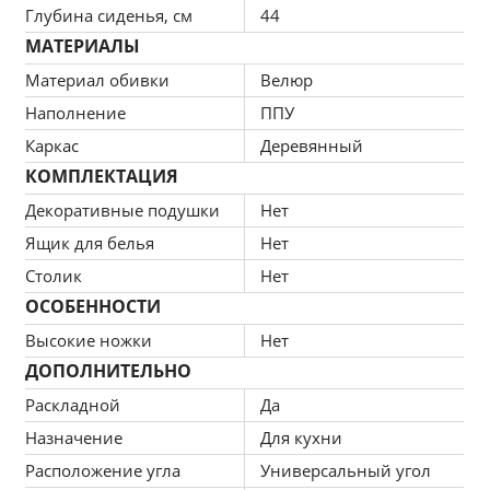
качественной ткани.
Глубина сиденья, см
44
Стойкость к деформации и эластичность
МАТЕРИАЛЫ
Отличная эластичность и устойчивость к 
Материал обивки
Велюр
деформации – гарантия легкого и быстрого 
Наполнение
ППУ
восстановления формы после сидения.
Каркас
Деревянный
Эргономичность
КОМПЛЕКТАЦИЯ
Конструкция приспосабливается под контур 
тела. Доступная цена выступает 
Декоративные подушки
Нет
дополнительным преимуществом.
Ящик для белья
Нет
Компактность
Столик
Нет
При компактных габаритах: 199х63х87 см 
ОСОБЕННОСТИ
подойдет для кухонных комнат любых 
Высокие ножки
Нет
размеров, легко раскладывается, обеспечивая 
ДОПОЛНИТЕЛЬНО
спальное место 94х180 см.
Раскладной
Да
Назначение
Для кухни
Расположение угла
Универсальный угол