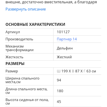
внешне, достаточно вместительная, а благодаря 
механизму дельфин, мебель превращается в 
Развернуть описание
спальное место. 
ОСНОВНЫЕ ХАРАКТЕРИСТИКИ
Артикул
101127
Особенности прямого кухонного дивана «Мерлин»:
Производитель
Партнер 14
Механизм
Гипоаллергенность и экологичность
Дельфин
трансформации
Комбинация таких слоев для дивана отличается 
Жесткость
Жесткий
гипоаллергенностью, безопасностью для 
РАЗМЕРЫ
здоровья и экологичностью. Дополнительная 
обработка добавляет противогрибковых и 
Размер
Ш
199 X
В
87 X
Г
63 см
антибактериальных свойств.
Ширина спального
94
места,см
Воздухопроницаемость
Длина спального места,
Отличная воздухопроницаемость сохраняет 
180
см
высокие характеристики изделия, препятствует 
Высота сиденья от пола,
45
скапливанию влаги. Уход прост благодаря 
см