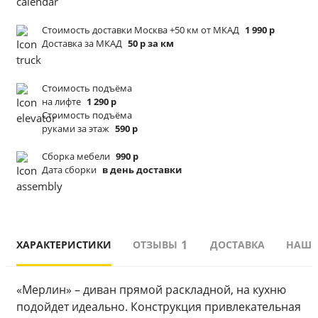
Стоимость доставки Москва +50 км от МКАД
1 990 р
Доставка за МКАД
50 р за км
Стоимость подъёма
на лифте
1 290 р
Стоимость подъёма
руками за этаж
590 р
Сборка мебели
990 р
Дата сборки
в день доставки
1
ХАРАКТЕРИСТИКИ
ОТЗЫВЫ
ДОСТАВКА
НАШИ
«Мерлин» – диван прямой раскладной, на кухню 
подойдет идеально. Конструкция привлекательная 