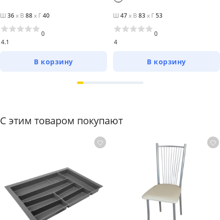
Ш
36
x
В
88
x
Г
40
Ш
47
x
В
83
x
Г
53
0
0
4.1
4
В корзину
В корзину
С этим товаром покупают