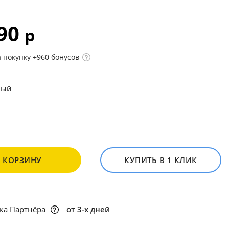
990
р
 покупку +960 бонусов
вый
В КОРЗИНУ
КУПИТЬ В 1 КЛИК
ка Партнёра
от 3-х дней