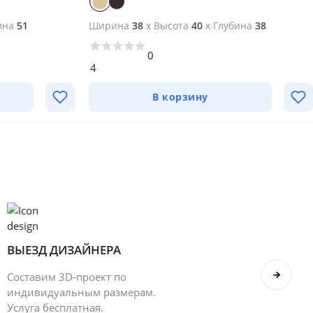
ина
51
Ширина
38
x
Высота
40
x
Глубина
38
0
4
В корзину
ВЫЕЗД ДИЗАЙНЕРА
БОН
Составим 3D-проект по
Оформ
индивидуальным размерам.
полу
Услуга бесплатная.