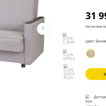
31 
Начислим за
Цвет:
Беже
Достав