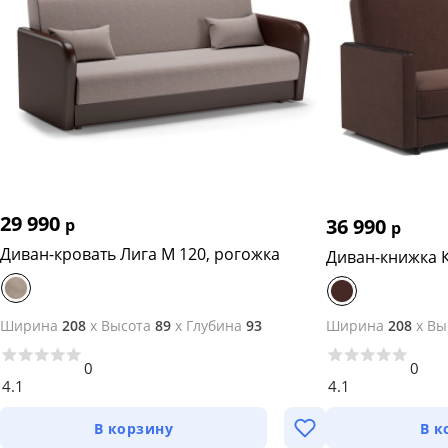
29 990
36 990
р
р
Диван-кровать Лига М 120, рогожка
Диван-книжка К
Ширина
208
x
Высота
89
x
Глубина
93
Ширина
208
x
Вы
0
0
4.1
4.1
В корзину
В к