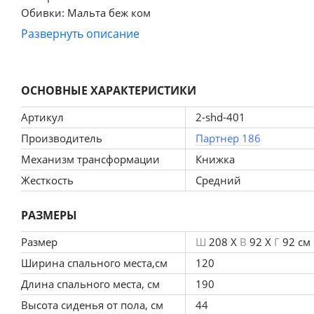
Обивки: Мальта беж ком
Спальное место (ШхД мм): 1200х1900
Развернуть описание
Бельевой ящик: есть
Наполнитель: пружинный блок, войлок, ватин, ППУ, сп
Материал каркаса: дерево/ЛДСП
ОСНОВНЫЕ ХАРАКТЕРИСТИКИ
Высота сиденья: 41 см
Глубина сиденья: 54 см
Артикул
2-shd-401
Максимальный вес: свыше 120 кг
Производитель
Партнер 186
Срок гарантии на изделие: 18 месяцев.
Механизм трансформации
Книжка
Жесткость
Средний
РАЗМЕРЫ
Размер
Ш
208 X
В
92 X
Г
92 см
Ширина спального места,см
120
Длина спального места, см
190
Высота сиденья от пола, см
44