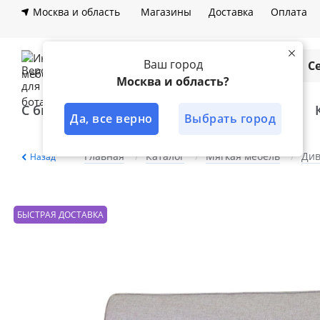
Москва и область
Магазины
Доставка
Оплата
Ваш город
Каталог
С
Москва и область?
С быстрой доставкой
Лучшее решение
Да, все верно
Выбрать город
Главная
Каталог
Мягкая мебель
Див
Назад
БЫСТРАЯ ДОСТАВКА