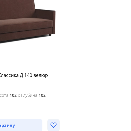
лассика Д 140 велюр
сота
102
x
Глубина
102
орзину