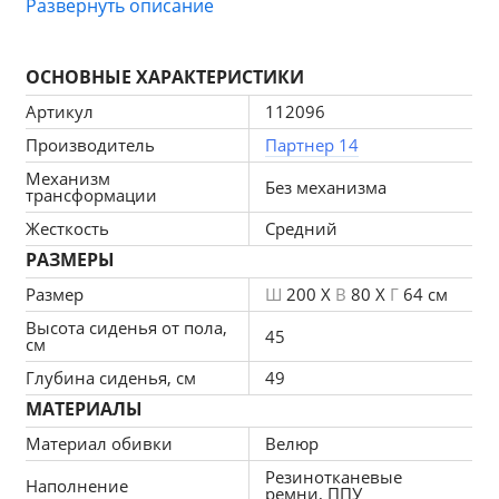
Развернуть описание
Особенности прямого дивана Бергамо:
ОСНОВНЫЕ ХАРАКТЕРИСТИКИ
Артикул
112096
Упругость и мягкость
Производитель
Партнер 14
   Сочетание синтетических, хлопковых и шерстяных 
Механизм
волокон гарантирует отличные эксплуатационные свойства 
Без механизма
трансформации
(упругость, мягкость, восстановление формы до 
первоначальной) и долговечность материала.
Жесткость
Средний
РАЗМЕРЫ
Долговечность и надежность
Размер
Ш
200 X
В
80 X
Г
64 см
   Жесткий каркас исключает смещение наполнения, что 
положительно влияет на срок службы конструкции. 
Высота сиденья от пола,
45
Конструкция надежна, устойчива и имеет ровную 
см
поверхность.
Глубина сиденья, см
49
МАТЕРИАЛЫ
Прочность и износостойкость
Материал обивки
Велюр
   Специальные мебельные резинотканевые ремни имеют 
низкий индекс растяжения. В сочетании с верхним слоем из 
Резинотканевые
Наполнение
синтепона, пенополиуретана и термовойлока наполнение 
ремни, ППУ