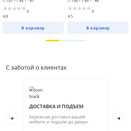
Ш
127
x
В
82
x
Г
67
Ш
130
x
В
85
x
Г
80
0
0
4.8
4.5
В корзину
В корзину
С заботой о клиентах
ДОСТАВКА И ПОДЪЕМ
ПР
СБ
Бережная доставка вашей 
мебели и подъём до двери.
Соб
кач