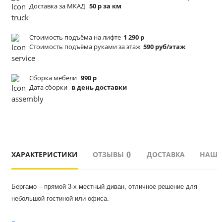
Доставка за МКАД
50 р за км
Стоимость подъёма
на лифте
1 290 р
Стоимость подъёма
руками за этаж
590 руб/этаж
Сборка мебели
990 р
Дата сборки
в день доставки
0
ХАРАКТЕРИСТИКИ
ОТЗЫВЫ
ДОСТАВКА
НАШИ
Бергамо – прямой 3-х местный диван, отличное решение для 
небольшой гостиной или офиса.