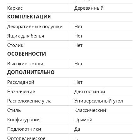
дивана получается достаточно мягким, что бы сделать 
посадку комфортной и достаточно надежным и упругим для 
Каркас
Деревянный
хорошего сна. Конструкция легко выдержит значительные 
нагрузки, сохраняя форму.
КОМПЛЕКТАЦИЯ
Декоративные подушки
Нет
Ящик для белья
Нет
Столик
Нет
ОСОБЕННОСТИ
Высокие ножки
Нет
ДОПОЛНИТЕЛЬНО
Раскладной
Нет
Назначение
Для гостиной
Расположение угла
Универсальный угол
Стиль
Классический
Конфигурация
Прямой
Подлокотники
Да
Ортопедическое