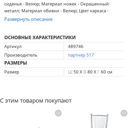
сиденья - Велюр; Материал ножек - Окрашенный
металл; Материал обивки - Велюр; Цвет каркаса -
Белый; Цвет ножек - Белый; Ширина - 50; Глубина - 60;
Развернуть описание
Высота - 80; Ширина сиденья - 44; Глубина сиденья -
41; Высота сиденья - 48.
ОСНОВНЫЕ ХАРАКТЕРИСТИКИ
Артикул
489746
Производитель
партнер 517
РАЗМЕРЫ
Размер
Ш
50 X
В
80 X
Г
60 см
С этим товаром покупают