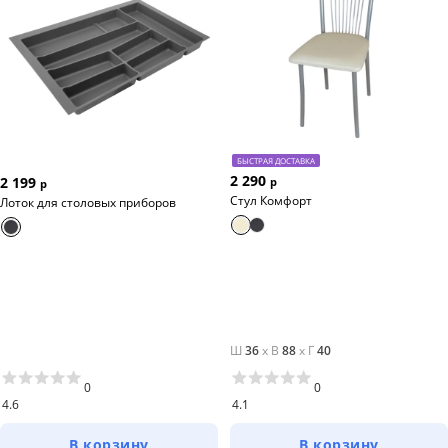
БЫСТРАЯ ДОСТАВКА
2 290
2 199
р
р
Стул Комфорт
Лоток для столовых приборов
Ш
36
x
В
88
x
Г
40
0
0
4.6
4.1
В корзину
В корзину