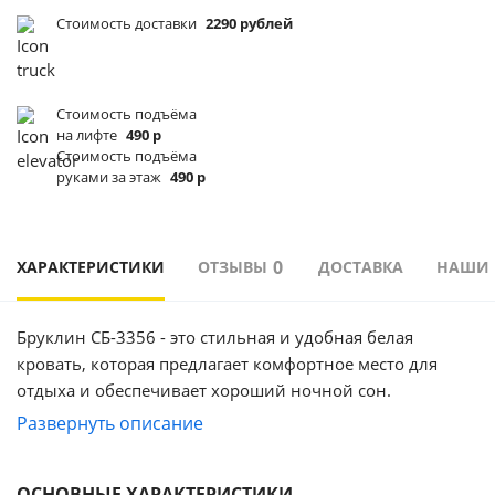
Стоимость доставки
2290 рублей
Стоимость подъёма
на лифте
490 р
Стоимость подъёма
руками за этаж
490 р
0
ХАРАКТЕРИСТИКИ
ОТЗЫВЫ
ДОСТАВКА
НАШИ
Бруклин СБ-3356 - это стильная и удобная белая
кровать, которая предлагает комфортное место для
отдыха и обеспечивает хороший ночной сон.
В комплект кровати входит основание и два выкатных
Развернуть описание
ящика. Спальное место размером 1600 х 2000 мм,
обеспечивает достаточное пространство для
ОСНОВНЫЕ ХАРАКТЕРИСТИКИ