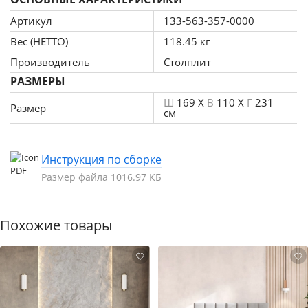
комфортного сна.
Дополнительно рекомендуется приобрести матрас
Артикул
133-563-357-0000
размером 1600 х 2000 мм. Выбор подходящего матраса
Вес (НЕТТО)
118.45 кг
важен для вашего комфорта и поддержки
Производитель
Столплит
позвоночника, поэтому обратите внимание на
РАЗМЕРЫ
характеристики матраса при его выборе.
Ш
169 X
В
110 X
Г
231
Размер
см
Инструкция по сборке
Размер файла 1016.97 КБ
Похожие товары