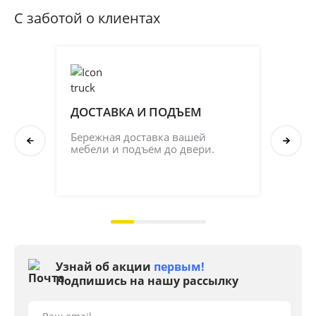
С заботой о клиентах
ДОСТАВКА И ПОДЪЕМ
ПР
СБ
Бережная доставка вашей 
мебели и подъём до двери.
Соб
кач
на 2
Узнай об акции
первым!
Подпишись на нашу рассылку