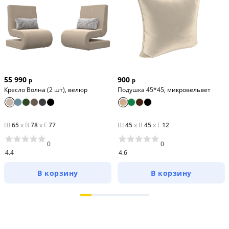
55 990
900
р
р
Кресло Волна (2 шт), велюр
Подушка 45*45, микровельвет
Ш
65
x
В
78
x
Г
77
Ш
45
x
В
45
x
Г
12
0
0
4.4
4.6
В корзину
В корзину