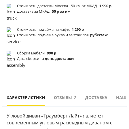
Стоимость доставки Москва +50 км от МКАД
1 990 р
Доставка за МКАД
50 р за км
Стоимость подъёма
на лифте
1 290 р
Стоимость подъёма
руками за этаж
590 руб/этаж
Сборка мебели
990 р
Дата сборки
в день доставки
2
ХАРАКТЕРИСТИКИ
ОТЗЫВЫ
ДОСТАВКА
НАШИ
Угловой диван «Траумберг Лайт» является 
современным угловым раскладным диваном с 