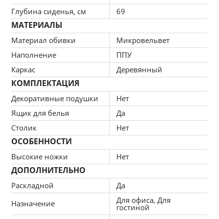
Глубина сиденья, см
69
Гипоаллергенность и экологичность
МАТЕРИАЛЫ
Комбинация таких слоев для дивана отличается 
Материал обивки
Микровельвет
гипоаллергенностью, безопасностью для 
здоровья и экологичностью. Дополнительная 
Наполнение
ППУ
обработка добавляет противогрибковых и 
Каркас
Деревянный
антибактериальных свойств.
КОМПЛЕКТАЦИЯ
Воздухопроницаемость
Декоративные подушки
Нет
Отличная воздухопроницаемость сохраняет 
высокие характеристики изделия, препятствует 
Ящик для белья
Да
скапливанию влаги. Уход прост благодаря 
Столик
Нет
качественной ткани.
ОСОБЕННОСТИ
Стойкость к деформации и эластичность
Высокие ножки
Нет
Отличная эластичность и устойчивость к 
ДОПОЛНИТЕЛЬНО
деформации – гарантия легкого и быстрого 
восстановления формы после сидения.
Раскладной
Да
Эргономичность
Для офиса, Для
Назначение
гостиной
Конструкция приспосабливается под контур 