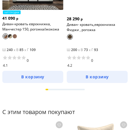
блоков, установленных на направляющие и 
кронштейны. Разложить кровать можно выдвинув 
ХИТ ПРОДАЖ
вперед сиденья и опустив спинки.
41 090
28 290
р
р
Диван-кровать еврокнижка,
Диван- кровать,еврокнижка
 Мягкий материал со свойствами 
Наполнение: ППУ.
Манчестер 150, рогожка/экокожа
Фиджи , рогожка
выравнивания поверхности. На сиденье углового 
дивана никогда не возникнут неприглядные 
вмятины.
Ш
240
x
В
85
x
Г
109
Ш
200
x
В
73
x
Г
93
0
0
4.1
4.2
В корзину
В корзину
С этим товаром покупают