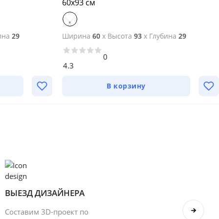
60х93 см
ина
29
Ширина
60
x
Высота
93
x
Глубина
29
0
4.3
В корзину
ВЫЕЗД ДИЗАЙНЕРА
БОН
Составим 3D-проект по
Оформ