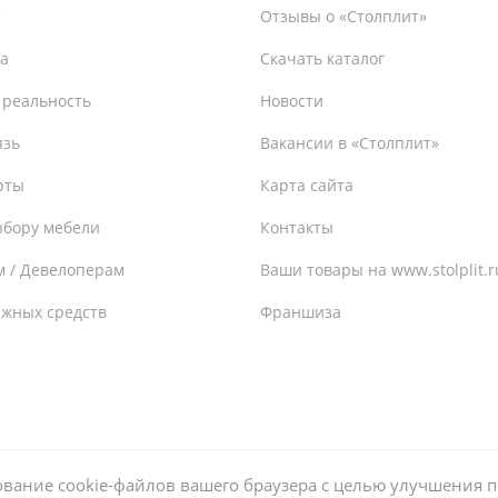
т
Отзывы о «Столплит»
а
Скачать каталог
 реальность
Новости
язь
Вакансии в «Столплит»
рты
Карта сайта
ыбору мебели
Контакты
м / Девелоперам
Ваши товары на www.stolplit.r
ежных средств
Франшиза
ьзование cookie-файлов вашего браузера с целью улучшения 