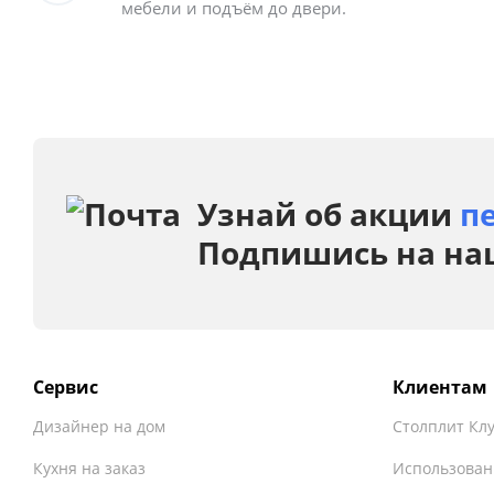
мебели и подъём до двери.
Узнай об акции
п
Подпишись на на
Сервис
Клиентам
Дизайнер на дом
Столплит Кл
Кухня на заказ
Использован