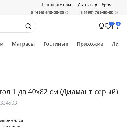
Напишите нам
Стать партнёром
8 (495) 640-00-20
8 (499) 769-30-00
0
0
ти
Матрасы
Гостиные
Прихожие
Ликв
тол 1 дв 40х82 см
(Диамант серый)
0334503
закончился
няя цена: