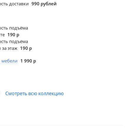
сть доставки
990 рублей
ость подъёма
фте
190 р
ость подъёма
 за этаж
190 р
а мебели
1 990 р
Смотреть всю коллекцию