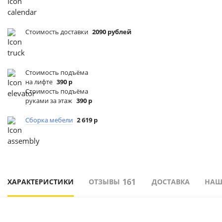
Стоимость доставки
2090 рублей
Стоимость подъёма
на лифте
390 р
Стоимость подъёма
руками за этаж
390 р
Сборка мебели
2 619 р
161
ХАРАКТЕРИСТИКИ
ОТЗЫВЫ
ДОСТАВКА
НАШ