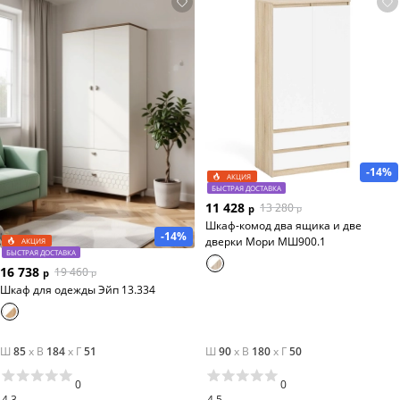
-14%
АКЦИЯ
БЫСТРАЯ ДОСТАВКА
11 428
13 280
р
р
Шкаф-комод два ящика и две
-14%
дверки Мори МШ900.1
АКЦИЯ
БЫСТРАЯ ДОСТАВКА
16 738
19 460
р
р
Шкаф для одежды Эйп 13.334
Ш
85
x
В
184
x
Г
51
Ш
90
x
В
180
x
Г
50
0
0
4.3
4.5