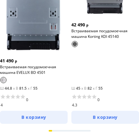
42 490
р
Встраиваемая посудомоечная
машина Korting KDI 45140
41 490
р
Встраиваемая посудомоечная
машина EVELUX BD 4501
Ш
44.8
x
В
81.5
x
Г
55
Ш
45
x
В
82
x
Г
55
0
0
4
4.3
В корзину
В корзину