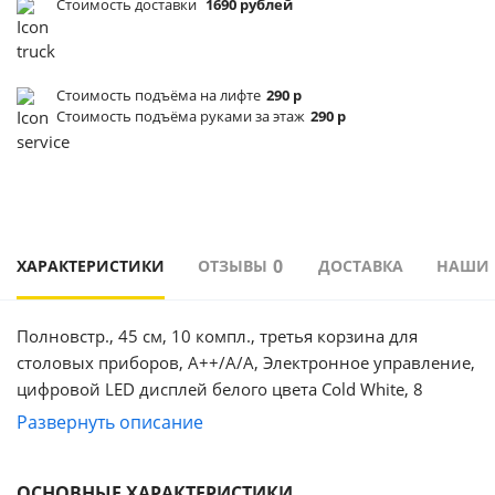
Стоимость доставки
1690 рублей
Стоимость подъёма
на лифте
290 р
Стоимость подъёма
руками за этаж
290 р
0
ХАРАКТЕРИСТИКИ
ОТЗЫВЫ
ДОСТАВКА
НАШИ
Полновстр., 45 см, 10 компл., третья корзина для
столовых приборов, А++/A/A, Электронное управление,
цифровой LED дисплей белого цвета Cold White, 8
программ, Автоматическая программа, Функция "Луч на
Развернуть описание
полу", Активная сушка, Функция Baby Care,
Антимикробное покрытие, функция дополнительной
ОСНОВНЫЕ ХАРАКТЕРИСТИКИ