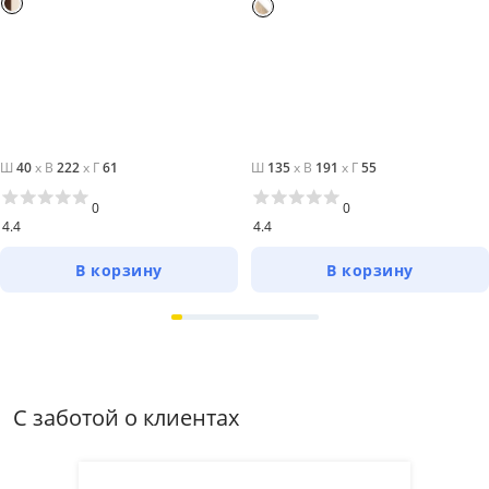
Ш
40
x
В
222
x
Г
61
Ш
135
x
В
191
x
Г
55
0
0
4.4
4.4
В корзину
В корзину
С заботой о клиентах