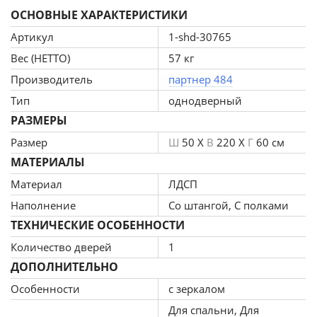
ОСНОВНЫЕ ХАРАКТЕРИСТИКИ
высококачественной ЛДСП отечественного
производства. Края отделаны кромкой ПВХ 2 мм.
Артикул
1-shd-30765
Изделие поставляется в разобранном виде. В комплект
Вес (НЕТТО)
57 кг
входит инструкция. Корпус ламинированная ДСП,
Производитель
партнер 484
Задняя стенка ДВП, Тип шкафа линейный (прямой)
Тип
однодверный
Габариты внешние: ширина 500 мм. глубина 600 мм.
высота 2200 мм., Гарантия: 18 месяцев, Штанга для
РАЗМЕРЫ
вешалок: да, Страна производства: Россия, Материал
Размер
Ш
50 X
В
220 X
Г
60 см
корпуса: ЛДСП, Количество дверей: 1,Зеркало в дверце:
МАТЕРИАЛЫ
Есть.
Материал
ЛДСП
Наполнение
Со штангой, С полками
ТЕХНИЧЕСКИЕ ОСОБЕННОСТИ
Количество дверей
1
ДОПОЛНИТЕЛЬНО
Особенности
с зеркалом
Для спальни, Для