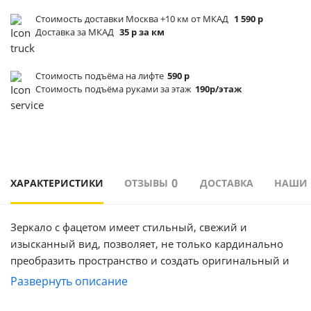
Стоимость доставки Москва +10 км от МКАД
1 590 р
Доставка за МКАД
35 р за км
Стоимость подъёма
на лифте
590 р
Стоимость подъёма
руками за этаж
190р/этаж
0
ХАРАКТЕРИСТИКИ
ОТЗЫВЫ
ДОСТАВКА
НАШИ
Зеркало с фацетом имеет стильный, свежий и
изысканный вид, позволяет, не только кардинально
преобразить пространство и создать оригинальный и
изысканный дизайн, но и является очень удобным и
Развернуть описание
практичным интерьерным решением. Тип шкафа: для
одежды, Требуется сборка: да. Изделие выполнено из