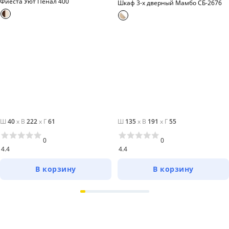
Фиеста Уют Пенал 400
Шкаф 3-х дверный Мамбо СБ-2676
Ш
40
x
В
222
x
Г
61
Ш
135
x
В
191
x
Г
55
0
0
4.4
4.4
В корзину
В корзину