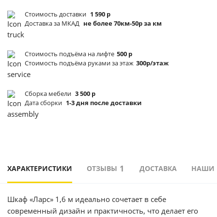
Стоимость доставки
1 590 р
Доставка за МКАД
не более 70км-50р за км
Стоимость подъёма
на лифте
500 р
Стоимость подъёма
руками за этаж
300р/этаж
Сборка мебели
3 500 р
Дата сборки
1-3 дня после доставки
1
ХАРАКТЕРИСТИКИ
ОТЗЫВЫ
ДОСТАВКА
НАШИ
Шкаф «Ларс» 1,6 м идеально сочетает в себе
современный дизайн и практичность, что делает его