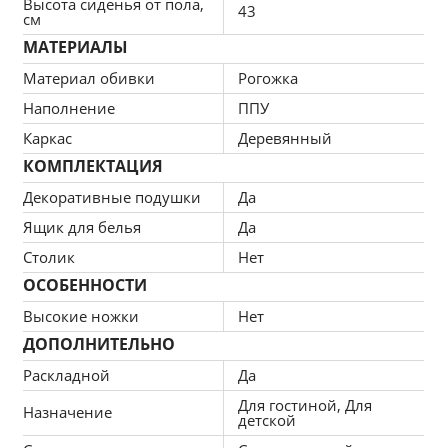
Высота сиденья от пола,
43
см
Механизм трансформации: выкатной
МАТЕРИАЛЫ
Обивка: рогожка
Материал обивки
Рогожка
Наполнитель: ППУ
Наполнение
ППУ
В комплекте: 2 подушки
Каркас
Деревянный
КОМПЛЕКТАЦИЯ
Декоративные подушки
Да
Материал каркаса: массив хвойных пород, ДВП
Ящик для белья
Да
Ящик для белья: есть
Столик
Нет
ОСОБЕННОСТИ
Высокие ножки
Нет
За дополнительную плату, вы сможете воспользоваться 
ДОПОЛНИТЕЛЬНО
следующими функциями:
Раскладной
Да
Для гостиной, Для
Назначение
детской
Установка независимого пружинного блока 