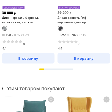
БЫСТРАЯ ДОСТАВКА
БЫСТРАЯ ДОСТАВКА
30 000
59 200
р
р
Диван-кровать Форвард,
Диван-кровать Риф,
еврокнижка,рогожка
еврокнижка,велюр
Ш
198
x
В
89
x
Г
81
Ш
255
x
В
96
x
Г
110
0
0
4.1
4.4
В корзину
В корзину
С этим товаром покупают