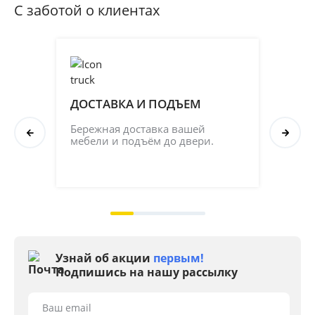
С заботой о клиентах
ДОСТАВКА И ПОДЪЕМ
ПР
СБ
Бережная доставка вашей 
мебели и подъём до двери.
Соб
кач
на 2
Узнай об акции
первым!
Подпишись на нашу рассылку
Ваш email