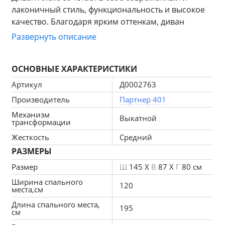
лаконичный стиль, функциональность и высокое 
качество. Благодаря ярким оттенкам, диван 
идеально подойдет в детскую комнату. Диван 
Развернуть описание
отлично подойдёт для маленьких квартир, так как 
имеет небольшие габариты. Модель отличается 
ОСНОВНЫЕ ХАРАКТЕРИСТИКИ
мягкостью и высоким уровнем комфорта. Диван 
раскладывается без особых усилий и приобретает 
Артикул
Д0002763
полноценное спальное место. 
Производитель
Партнер 401
Механизм
Выкатной
трансформации
Жесткость
Средний
Размер дивана:
РАЗМЕРЫ
Ширина 145 см
Размер
Ш
145 X
В
87 X
Г
80 см
Глубина 80 см
Ширина спального
120
места,см
Высота 87 см
Длина спального места,
195
см
Спальное место: 195х120 см