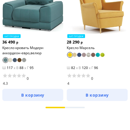
ХИТ ПРОДАЖ
ХИТ ПРОДАЖ
36 490
28 290
р
р
Кресло-кровать Модерн
Кресло Марсель
аккордеон-евро,велюр
Ш
117
x
В
88
x
Г
95
Ш
82
x
В
120
x
Г
96
0
0
4.3
4
В корзину
В корзину