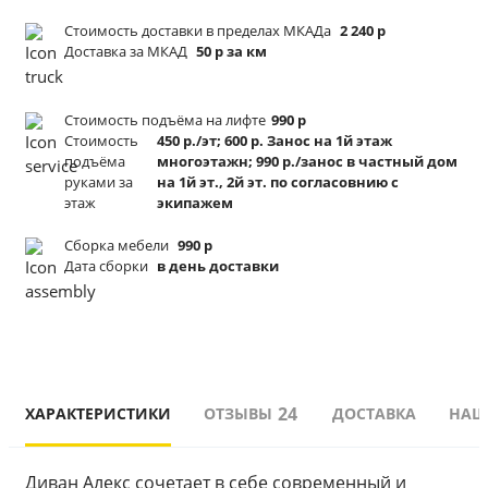
Стоимость доставки в пределах МКАДа
2 240 р
Доставка за МКАД
50 р за км
Стоимость подъёма
на лифте
990 р
Стоимость
450 р./эт; 600 р. Занос на 1й этаж
подъёма
многоэтажн; 990 р./занос в частный дом
руками за
на 1й эт., 2й эт. по согласовнию с
этаж
экипажем
Сборка мебели
990 р
Дата сборки
в день доставки
24
ХАРАКТЕРИСТИКИ
ОТЗЫВЫ
ДОСТАВКА
НАШ
Диван Алекс сочетает в себе современный и 