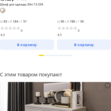
Шкаф для одежды Эйп 13.334
Ш
85
x
В
184
x
Г
51
Ш
90
x
В
180
x
Г
50
0
0
4.3
4.5
В корзину
В корзину
С этим товаром покупают