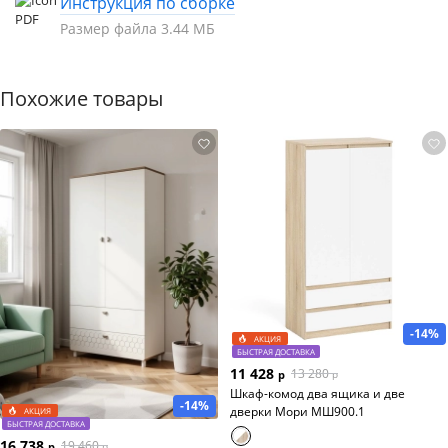
Инструкция по сборке
Размер файла 3.44 МБ
Похожие товары
-14%
АКЦИЯ
БЫСТРАЯ ДОСТАВКА
11 428
13 280
р
р
Шкаф-комод два ящика и две
-14%
дверки Мори МШ900.1
АКЦИЯ
БЫСТРАЯ ДОСТАВКА
16 738
19 460
р
р