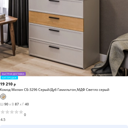
БЫСТРАЯ ДОСТАВКА
ХИТ ПРОДАЖ
19 210
р
Комод Милан СБ-3296 Серый/Дуб Гамильтон,МДФ Светло серый
Ш
90
x
В
87
x
Г
40
0
4.5