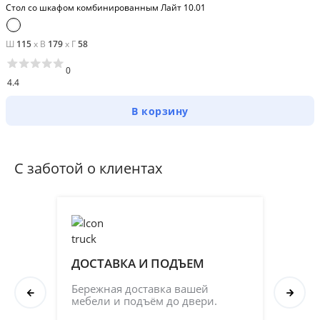
Стол со шкафом комбинированным Лайт 10.01
Ш
115
x
В
179
x
Г
58
0
4.4
В корзину
С заботой о клиентах
ДОСТАВКА И ПОДЪЕМ
ПР
СБ
Бережная доставка вашей 
мебели и подъём до двери.
Соб
кач