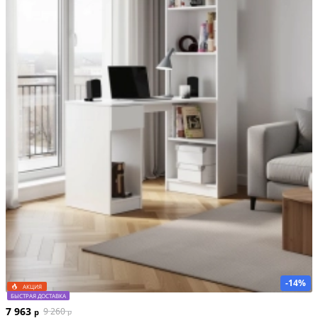
-14%
АКЦИЯ
БЫСТРАЯ ДОСТАВКА
7 963
9 260
р
р