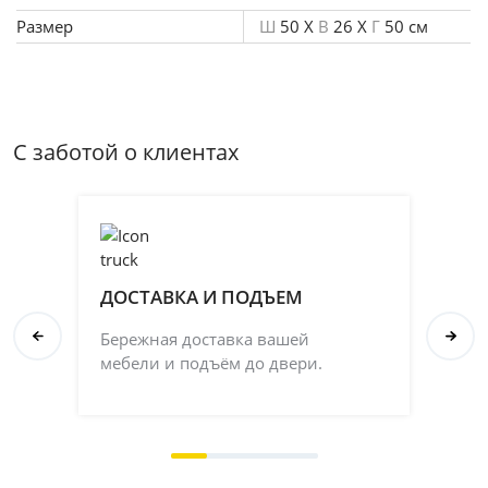
температура: 2700-6500К. Крепеж: монтажная пластина.
Размер
Ш
50 X
В
26 X
Г
50 см
Тип управления: пульт д/у. Время работы: 30000 ч.
С заботой о клиентах
ДОСТАВКА И ПОДЪЕМ
П
Бережная доставка вашей
Со
мебели и подъём до двери.
ка
на 