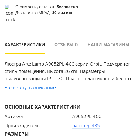
Стоимость доставки
Бесплатно
Доставка за МКАД
30 р за км
0
ХАРАКТЕРИСТИКИ
ОТЗЫВЫ
НАШИ МАГАЗИНЫ
Люстра Arte Lamp A9052PL-4CC серии Orbit. Подчеркнет
стиль помещения. Высота 26 cm. Параметры
пылевлагозащиты IP — 20. Плафон пластиковый белого
цвета, а материал/цвет арматуры металл/хром. Имеются
Развернуть описание
встроенные светодиодные лампы, рассчитанные на
весь срок службы люстры. Страна происхождения
ОСНОВНЫЕ ХАРАКТЕРИСТИКИ
бренда — Италия. Вес с упаковкой 1.9 kg.
Характеристики: Мощность лампы: 144W. Напряжение:
Артикул
A9052PL-4CC
220V. Патрон: LED. Стиль лампы: Модерн. Лампы в
Производитель
партнер 435
комплекте: Да. Световой поток: 8100 Лм. Цветовая
РАЗМЕРЫ