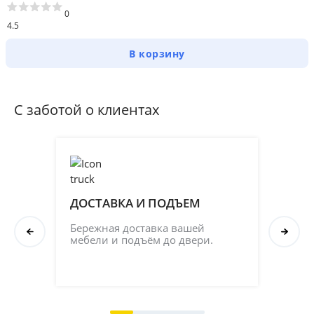
0
4.5
В корзину
С заботой о клиентах
ДОСТАВКА И ПОДЪЕМ
ПР
СБ
Бережная доставка вашей 
мебели и подъём до двери.
Соб
кач
на 2