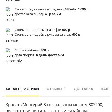
Стоимость доставки в пределах МКАДа
1 690 р
Доставка за МКАД
45 р за км
Стоимость подъёма
на лифте
600 р
Стоимость подъёма
руками за этаж
600 р
Сборка мебели
800 р
Дата сборки
в день доставки
1
ХАРАКТЕРИСТИКИ
ОТЗЫВЫ
ДОСТАВКА
НАШИ
Кровать Меркурий-3 со спальным местом 80*200, 
велюр, отличается элегантным дизайном. 