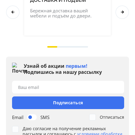
СБ
Бережная доставка вашей 
мебели и подъём до двери.
Соб
кач
на 2
Узнай об акции
первым!
Подпишись на нашу рассылку
Ваш email
Подписаться
Email
SMS
Отписаться
Даю согласие на получение рекламных
рассылок и соглашаюсь с
условиями обработки