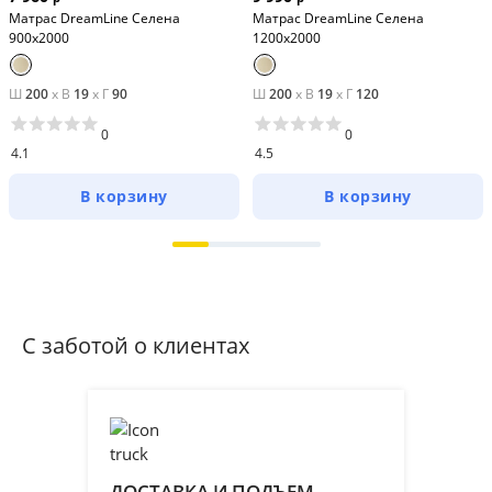
Матрас DreamLine Селена
Матрас DreamLine Селена
900x2000
1200x2000
Ш
200
x
В
19
x
Г
90
Ш
200
x
В
19
x
Г
120
0
0
4.1
4.5
В корзину
В корзину
С заботой о клиентах
ДОСТАВКА И ПОДЪЕМ
ПР