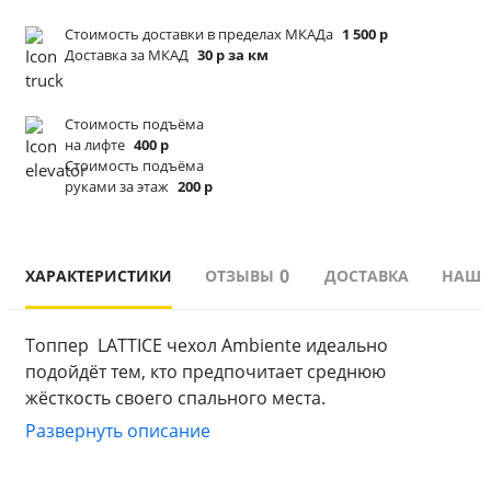
Стоимость доставки в пределах МКАДа
1 500 р
Доставка за МКАД
30 р за км
Стоимость подъёма
на лифте
400 р
Стоимость подъёма
руками за этаж
200 р
0
ХАРАКТЕРИСТИКИ
ОТЗЫВЫ
ДОСТАВКА
НАШИ
Топпер  LATTICE чехол Ambiente идеально 
подойдёт тем, кто предпочитает среднюю 
жёсткость своего спального места.
Наполнитель: Натуральный латекс производится 
Развернуть описание
из сока дерева Гевея. Является самым мягким и 
упругим материалом из всех наполнителей и 