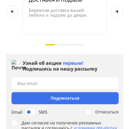
СБ
Бережная доставка вашей 
мебели и подъём до двери.
Соб
кач
на 2
Узнай об акции
первым!
Подпишись на нашу рассылку
Ваш email
Подписаться
Email
SMS
Отписаться
Даю согласие на получение рекламных
рассылок и соглашаюсь с
условиями обработки