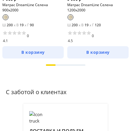
Матрас DreamLine Селена
Матрас DreamLine Селена
900x2000
1200x2000
Ш
200
x
В
19
x
Г
90
Ш
200
x
В
19
x
Г
120
0
0
4.1
4.5
В корзину
В корзину
С заботой о клиентах
ДОСТАВКА И ПОДЪЕМ
ПР