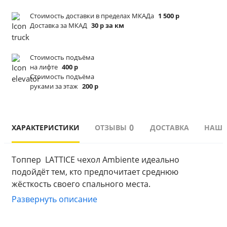
Стоимость доставки в пределах МКАДа
1 500 р
Доставка за МКАД
30 р за км
Стоимость подъёма
на лифте
400 р
Стоимость подъёма
руками за этаж
200 р
0
ХАРАКТЕРИСТИКИ
ОТЗЫВЫ
ДОСТАВКА
НАШИ
Топпер  LATTICE чехол Ambiente идеально 
подойдёт тем, кто предпочитает среднюю 
жёсткость своего спального места.
Наполнитель: Натуральный латекс производится 
Развернуть описание
из сока дерева Гевея. Является самым мягким и 
упругим материалом из всех наполнителей и 