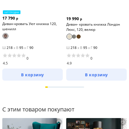
ХИТ ПРОДАЖ
17 790
19 990
р
р
Диван-кровать Уют книжка 120,
Диван- кровать книжка Лондон
шенилл
Люкс, 120, велюр
Ш
218
x
В
95
x
Г
90
Ш
218
x
В
95
x
Г
90
0
0
4.5
4.9
В корзину
В корзину
С этим товаром покупают