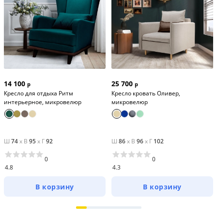
14 100
25 700
р
р
Кресло для отдыха Ритм
Кресло кровать Оливер,
интерьерное, микровелюр
микровелюр
Ш
74
x
В
95
x
Г
92
Ш
86
x
В
96
x
Г
102
0
0
4.8
4.3
В корзину
В корзину