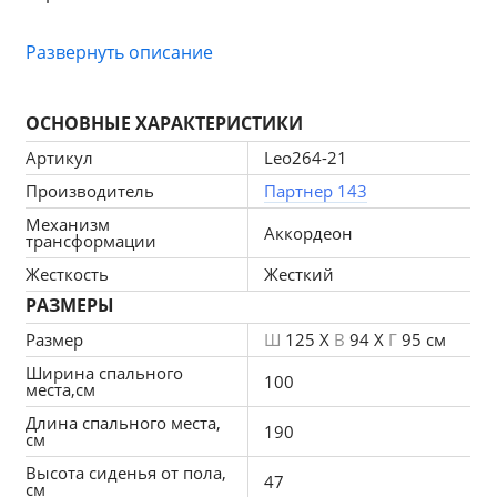
Развернуть описание
Самый популярный механизм
 для 
малогабаритных помещений. Механизм по 
ОСНОВНЫЕ ХАРАКТЕРИСТИКИ
принципу «гармошки»: для превращения дивана в 
Артикул
Leo264-21
кровать необходимо слегка приподнять сидение 
Производитель
Партнер 143
до щелчка, затем выдвинуть сидение вперёд.
Механизм
Аккордеон
трансформации
Жесткость
Жесткий
Обивка
 дивана выполнена в популярных 
РАЗМЕРЫ
оттенков рогожки.
Размер
Ш
125 X
В
94 X
Г
95 см
Ширина спального
100
места,см
В диване имеется  ящик для белья
Длина спального места,
190
см
Высота сиденья от пола,
47
см