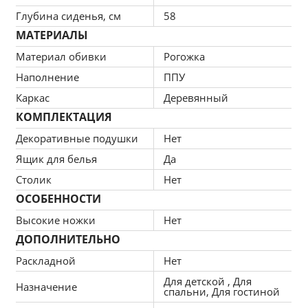
Сборка не требуется.
Глубина сиденья, см
58
МАТЕРИАЛЫ
Материал обивки
Рогожка
Основные преимущества дивана:
Наполнение
ППУ
Каркас
Деревянный
пенополиуретан
: упругий материал, 
КОМПЛЕКТАЦИЯ
моментально восстанавливает форму, 
Декоративные подушки
Нет
правильно поддерживает тело во время сна и 
Ящик для белья
Да
отдыха;
Столик
Нет
ящик для белья
: лёгкий доступ к запасным или 
ОСОБЕННОСТИ
основным наборам постельного белья;
Высокие ножки
Нет
узкие подлокотники
: прибавляют мебели 
ДОПОЛНИТЕЛЬНО
утонченный, элегантный облик;
Раскладной
Нет
деревянный каркас
: переносит чрезмерные 
Для детской , Для
регулярные нагрузки и при этом совершенно 
Назначение
спальни, Для гостиной
не деформируется;