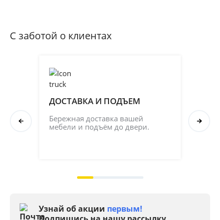
С заботой о клиентах
ДОСТАВКА И ПОДЪЕМ
ПР
СБ
Бережная доставка вашей 
мебели и подъём до двери.
Соб
кач
на 2
Узнай об акции
первым!
Подпишись на нашу рассылку