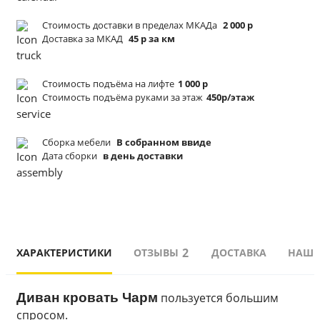
Стоимость доставки в пределах МКАДа
2 000 р
Доставка за МКАД
45 р за км
Стоимость подъёма
на лифте
1 000 р
Стоимость подъёма
руками за этаж
450р/этаж
Сборка мебели
В собранном ввиде
Дата сборки
в день доставки
2
ХАРАКТЕРИСТИКИ
ОТЗЫВЫ
ДОСТАВКА
НАШИ
Диван кровать Чарм
 пользуется большим 
спросом. 