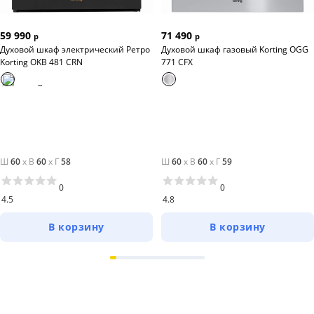
59 990
71 490
р
р
Духовой шкаф электрический Ретро
Духовой шкаф газовый Korting OGG
Korting OKB 481 CRN
771 CFX
Ш
60
x
В
60
x
Г
58
Ш
60
x
В
60
x
Г
59
0
0
4.5
4.8
В корзину
В корзину