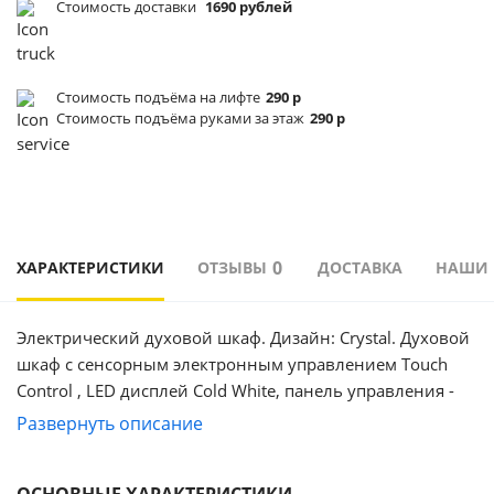
Стоимость доставки
1690 рублей
Стоимость подъёма
на лифте
290 р
Стоимость подъёма
руками за этаж
290 р
0
ХАРАКТЕРИСТИКИ
ОТЗЫВЫ
ДОСТАВКА
НАШИ
Электрический духовой шкаф. Дизайн: Crystal. Духовой
шкаф с сенсорным электронным управлением Touch
Control , LED дисплей Cold White, панель управления -
черное стекло, 9 режимов нагрева, объем духовки 67 л,
Развернуть описание
телескопические направляющие на двух уровнях,
утапливаемые переключатели, трехслойное