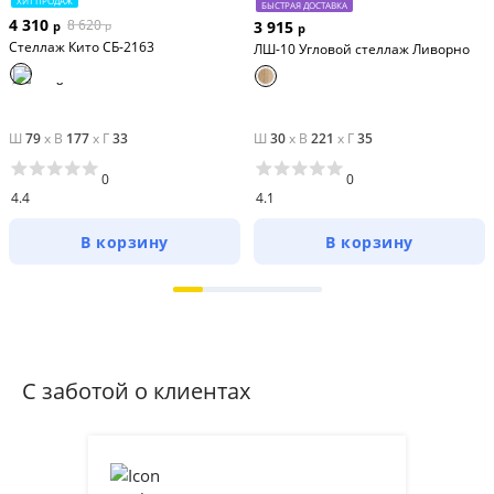
ХИТ ПРОДАЖ
БЫСТРАЯ ДОСТАВКА
4 310
8 620
3 915
р
р
р
Стеллаж Кито СБ-2163
ЛШ-10 Угловой стеллаж Ливорно
Ш
79
x
В
177
x
Г
33
Ш
30
x
В
221
x
Г
35
0
0
4.4
4.1
В корзину
В корзину
С заботой о клиентах