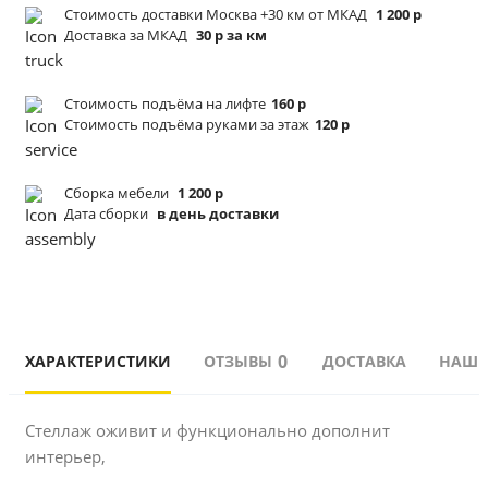
Стоимость доставки Москва +30 км от МКАД
1 200 р
Доставка за МКАД
30 р за км
Стоимость подъёма
на лифте
160 р
Стоимость подъёма
руками за этаж
120 р
Сборка мебели
1 200 р
Дата сборки
в день доставки
0
ХАРАКТЕРИСТИКИ
ОТЗЫВЫ
ДОСТАВКА
НАШИ
Стеллаж оживит и функционально дополнит 
интерьер, 