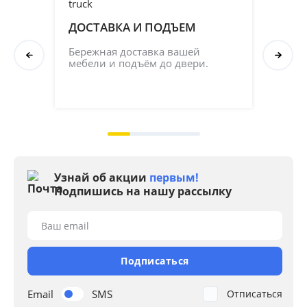
ДОСТАВКА И ПОДЪЕМ
ПР
СБ
Бережная доставка вашей 
мебели и подъём до двери.
Соб
кач
на 2
Узнай об акции
первым!
Подпишись на нашу рассылку
Ваш email
Подписаться
Email
SMS
Отписаться