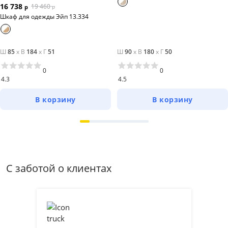
16 738
19 460
р
р
Шкаф для одежды Эйп 13.334
Ш
85
x
В
184
x
Г
51
Ш
90
x
В
180
x
Г
50
0
0
4.3
4.5
В корзину
В корзину
С заботой о клиентах