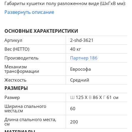
Габариты кушетки полу разложенном виде (ШхГхВ мм):
1540 x 600 х 770
Развернуть описание
ЛДСП: Вяз
Спальное место (ШхД мм): 600 x 2000
ОСНОВНЫЕ ХАРАКТЕРИСТИКИ
Материал каркаса: дерево/ЛДСП
Бельевой ящик: есть
Артикул
2-shd-3621
Наполнитель: Многослойное ППУ
Вес (НЕТТО)
40 кг
Высота сиденья: 52 см
Производитель
Партнер 186
Глубина сиденья: 60 см
Механизм
Максимальный вес: свыше 140 кг
Еврософа
трансформации
Срок гарантии на изделие: 18 месяцев.
Жесткость
Средний
РАЗМЕРЫ
Размер
Ш
125 X
В
86 X
Г
61 см
Ширина спального
60
места,см
Длина спального места,
200
см