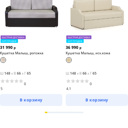
БЫСТРАЯ ДОСТАВКА
БЫСТРАЯ ДОСТАВКА
ХИТ ПРОДАЖ
ХИТ ПРОДАЖ
31 990
36 990
р
р
Кушетка Малыш, рогожка
Кушетка Малыш, иск.кожа
Ш
148
x
В
66
x
Г
65
Ш
148
x
В
66
x
Г
65
0
0
5
4.1
В корзину
В корзину