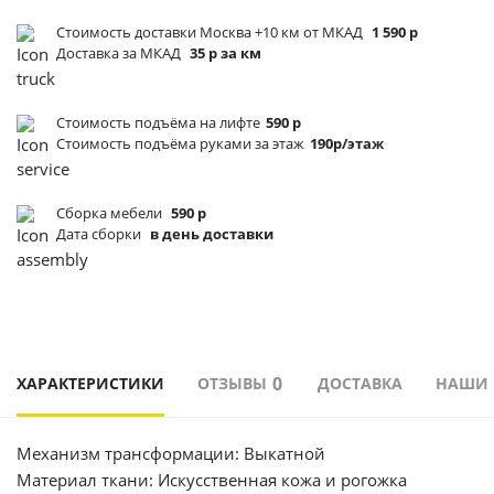
Стоимость доставки Москва +10 км от МКАД
1 590 р
Доставка за МКАД
35 р за км
Стоимость подъёма
на лифте
590 р
Стоимость подъёма
руками за этаж
190р/этаж
Сборка мебели
590 р
Дата сборки
в день доставки
0
ХАРАКТЕРИСТИКИ
ОТЗЫВЫ
ДОСТАВКА
НАШИ
Механизм трансформации: Выкатной
Материал ткани: Искусственная кожа и рогожка