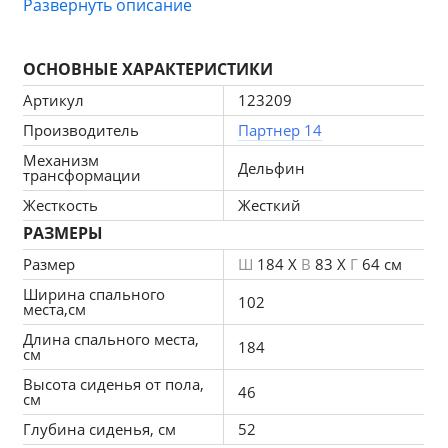
Развернуть описание
изящный дизайн, строгие формы и отсутствие 
подлокотников создают в пространстве уютную 
ОСНОВНЫЕ ХАРАКТЕРИСТИКИ
минималистичную атмосферу.
Артикул
123209
Материалы и выбор цвета
Производитель
Партнер 14
Изделие создают из древесных материалов — плит 
Механизм
Дельфин
ЛДСП. Сиденье и спинку наполняют 
трансформации
пенополиуретаном — эластичной пеной, которая 
Жесткость
Жесткий
подстраивается под фигуру и создает комфорт при 
РАЗМЕРЫ
использовании дивана. Ножки состоят из пластика.
Размер
Ш
184 X
В
83 X
Г
64 см
Для изготовления обивки доступно несколько 
Ширина спального
102
места,см
вариантов тканей и большое количество расцветок 
на любой вкус.
Длина спального места,
184
см
Удобная трансформация
Высота сиденья от пола,
46
см
Модель оснащена механизмом трансформации 
Глубина сиденья, см
52
«дельфин», с помощью которого можно легко 