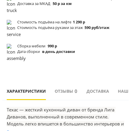
Доставка за МКАД
50 р за км
Стоимость подъёма
на лифте
1 290 р
Стоимость подъёма
руками за этаж
590 руб/этаж
Сборка мебели
990 р
Дата сборки
в день доставки
0
ХАРАКТЕРИСТИКИ
ОТЗЫВЫ
ДОСТАВКА
НАШИ
Техас — жесткий кухонный диван от бренда Лига 
Диванов, выполненный в современном стиле. 
Модель легко впишется в большинство интерьеров и 
не будет перегружать обстановку. Лаконичный, но 