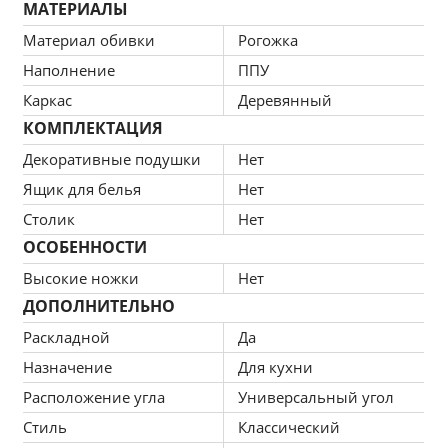
МАТЕРИАЛЫ
превратить диван в полноценное спальное место 
Материал обивки
Рогожка
размером 102×184 см.
Наполнение
ППУ
Каркас
Деревянный
КОМПЛЕКТАЦИЯ
Декоративные подушки
Нет
Ящик для белья
Нет
Столик
Нет
ОСОБЕННОСТИ
Высокие ножки
Нет
ДОПОЛНИТЕЛЬНО
Раскладной
Да
Назначение
Для кухни
Расположение угла
Универсальный угол
Стиль
Классический