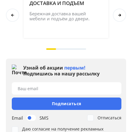
ДОСТАВКА И ПОДЪЕМ
ПР
СБ
Бережная доставка вашей 
мебели и подъём до двери.
Соб
кач
на 2
Узнай об акции
первым!
Подпишись на нашу рассылку
Ваш email
Подписаться
Email
SMS
Отписаться
Даю согласие на получение рекламных