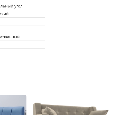
альный угол
еский
оспальный