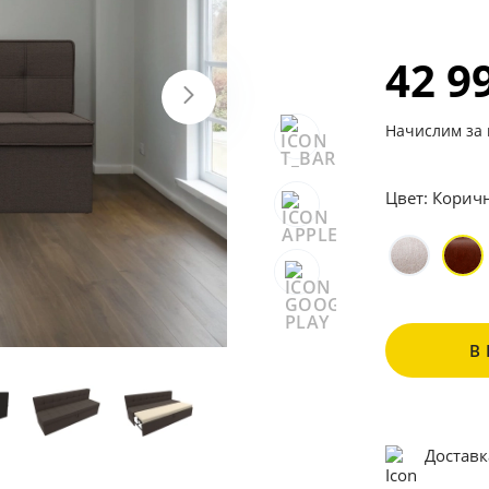
42 9
Начислим за 
Цвет:
Корич
В
Доставк