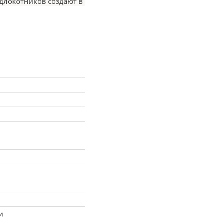
длокотников создают в 
ичной пеной, которая 
олноценное спальное место 
и