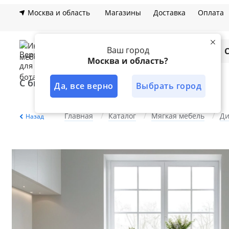
Москва и область
Магазины
Доставка
Оплата
Ваш город
Каталог
Москва и область?
С быстрой доставкой
Лучшее решение
Да, все верно
Выбрать город
Главная
Каталог
Мягкая мебель
Д
Назад