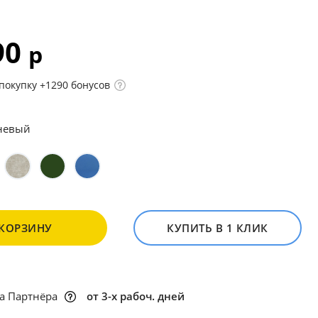
90
р
покупку +1290 бонусов
невый
 КОРЗИНУ
КУПИТЬ В 1 КЛИК
а Партнёра
от 3-х рабоч. дней