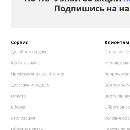
Подпишись на на
Сервис
Клиентам
Дизайнер на дом
Столплит Кл
Кухня на заказ
Использован
Профессиональный замер
Вопрос-отве
Доставка и подъем
3D-програм
Оплата
Виртуальная
Сборка
Обратная св
Утилизация
Условия оф
Обратная связь
Советы по в