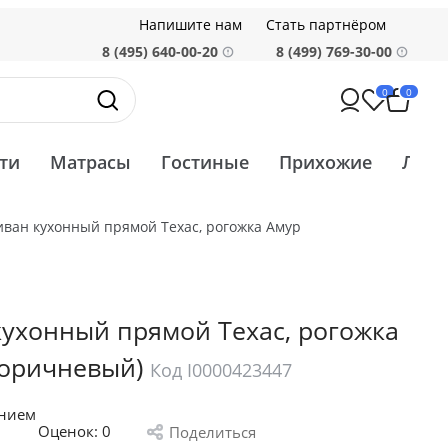
Напишите нам
Стать партнёром
8 (495) 640-00-20
8 (499) 769-30-00
0
0
ти
Матрасы
Гостиные
Прихожие
Ликв
иван кухонный прямой Техас, рогожка Амур
кухонный прямой Техас, рогожка
Коричневый)
Код I0000423447
анием
Оценок:
0
Поделиться