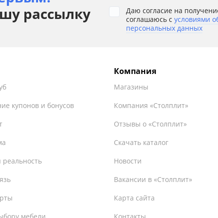
шу рассылку
Даю согласие на получени
соглашаюсь с
условиями о
персональных данных
Компания
уб
Магазины
ие купонов и бонусов
Компания «Столплит»
т
Отзывы о «Столплит»
ма
Скачать каталог
 реальность
Новости
язь
Вакансии в «Столплит»
ерты
Карта сайта
ыбору мебели
Контакты