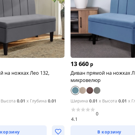
13 660
р
й на ножках Лео 132,
Диван прямой на ножках Л
микровелюр
x
Высота
0.01
x
Глубина
0.01
Ширина
0.01
x
Высота
0.01
x
Г
0
4.1
 корзину
В корзину