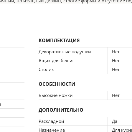
ичный, но изящный дизайн, строгие формы и отсутствие по
П. Сиденье и спинку наполняют пенополиуретаном — эласт
ользовании дивана. Ножки состоят из пластика.
КОМПЛЕКТАЦИЯ
ов тканей и большое количество расцветок на любой вкус.
Декоративные подушки
Нет
Ящик для белья
Нет
Столик
Нет
», с помощью которого можно легко превратить диван в п
ОСОБЕННОСТИ
Высокие ножки
Нет
м
ДОПОЛНИТЕЛЬНО
Раскладной
Да
Назначение
Для кухн