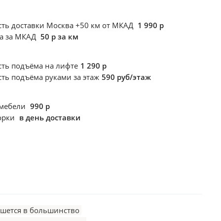
ть доставки Москва +50 км от МКАД
1 990 р
ка за МКАД
50 р за км
сть подъёма
на лифте
1 290 р
сть подъёма
руками за этаж
590 руб/этаж
 мебели
990 р
борки
в день доставки
шется в большинство 