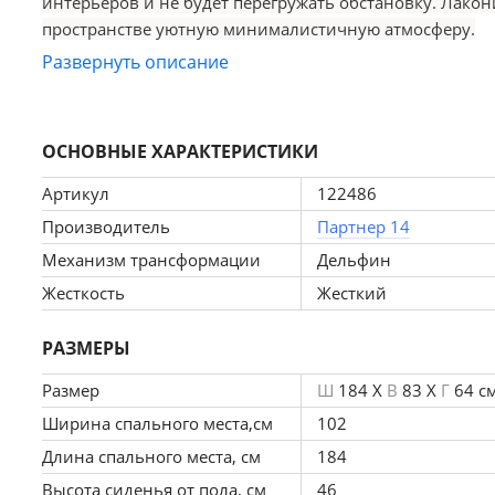
интерьеров и не будет перегружать обстановку. Лакон
пространстве уютную минималистичную атмосферу.
Развернуть описание
Материалы и выбор цвета
Изделие создают из древесных материалов — плит ЛДС
подстраивается под фигуру и создает комфорт при исп
ОСНОВНЫЕ ХАРАКТЕРИСТИКИ
Для изготовления обивки доступно несколько вариант
Артикул
122486
Производитель
Партнер 14
Удобная трансформация
Механизм трансформации
Дельфин
Модель оснащена механизмом трансформации «дельфин
Жесткость
Жесткий
размером 102×184 см.
РАЗМЕРЫ
Размер
Ш
184 X
В
83 X
Г
64 с
Ширина спального места,см
102
Длина спального места, см
184
Высота сиденья от пола, см
46