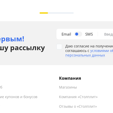
Email
SMS
Введ
ервым!
шу рассылку
Даю согласие на получени
соглашаюсь с
условиями о
персональных данных
Компания
уб
Магазины
ие купонов и бонусов
Компания «Столплит»
т
Отзывы о «Столплит»