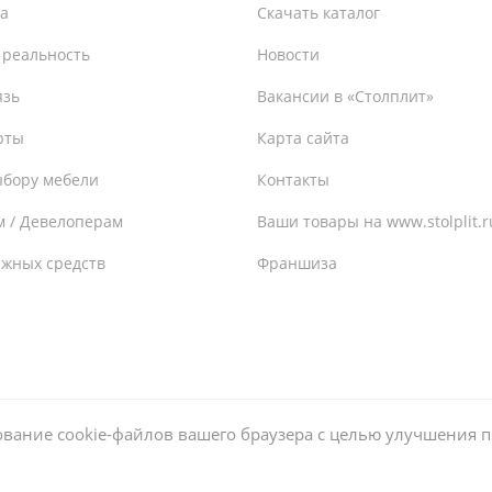
а
Скачать каталог
 реальность
Новости
язь
Вакансии в «Столплит»
рты
Карта сайта
ыбору мебели
Контакты
м / Девелоперам
Ваши товары на www.stolplit.r
ежных средств
Франшиза
ьзование cookie-файлов вашего браузера с целью улучшения 