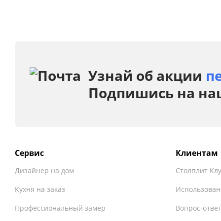
Узнай об акции
п
Подпишись на на
Сервис
Клиентам
Дизайнер на дом
Столплит Кл
Кухня на заказ
Использован
Профессиональный замер
Вопрос-отве