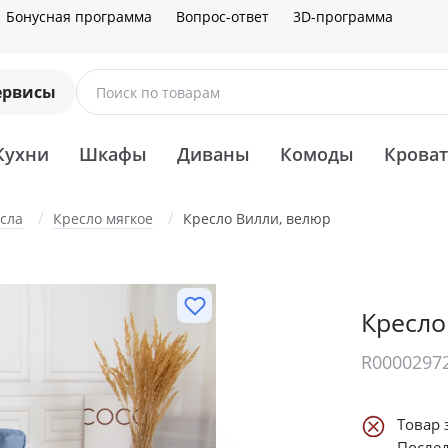
Бонусная программа
Вопрос-ответ
3D-программа
ервисы
Поиск по товарам
Кухни
Шкафы
Диваны
Комоды
Крова
сла
Кресло мягкое
Кресло Вилли, велюр
Кресло
R0000297
Товар 
Послед