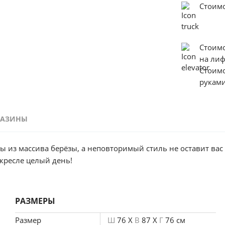
Стоимо
Стоим
на ли
Стоим
руками
ГАЗИНЫ
ны из массива берёзы, а неповторимый стиль не оставит ва
кресле целый день!
РАЗМЕРЫ
Размер
Ш
76 X
В
87 X
Г
76 см