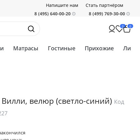
Напишите нам
Стать партнёром
8 (495) 640-00-20
8 (499) 769-30-00
0
0
ти
Матрасы
Гостиные
Прихожие
Ликв
 Вилли, велюр
(светло-синий)
Код
227
закончился
няя цена: