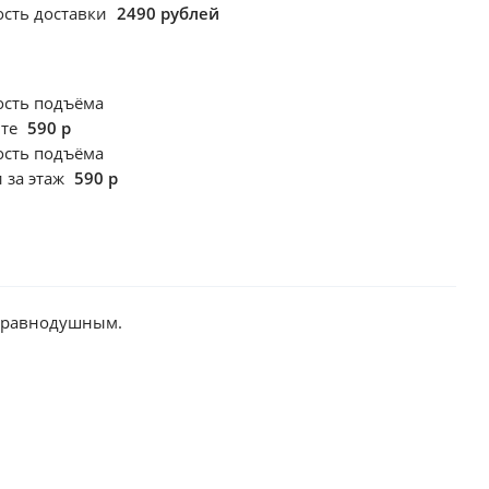
сть доставки
2490 рублей
ость подъёма
фте
590 р
ость подъёма
 за этаж
590 р
с равнодушным.