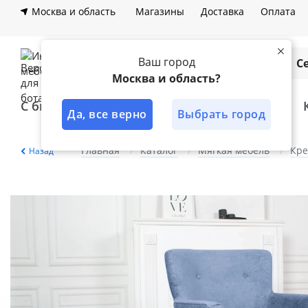
Москва и область
Магазины
Доставка
Оплата
Ваш город
Каталог
С
Москва и область?
С быстрой доставкой
Лучшее решение
Да, все верно
Выбрать город
Главная
Каталог
Мягкая мебель
Кре
Назад