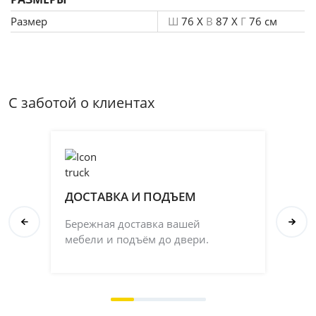
Размер
Ш
76 X
В
87 X
Г
76 см
С заботой о клиентах
ДОСТАВКА И ПОДЪЕМ
П
Бережная доставка вашей
Со
мебели и подъём до двери.
ка
на 