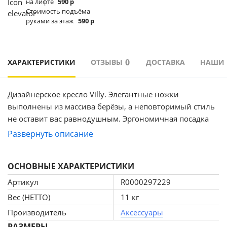
на лифте
590 р
Стоимость подъёма
руками за этаж
590 р
0
ХАРАКТЕРИСТИКИ
ОТЗЫВЫ
ДОСТАВКА
НАШИ
Дизайнерское кресло Villy. Элегантные ножки
выполнены из массива берёзы, а неповторимый стиль
не оставит вас равнодушным. Эргономичная посадка
даёт возможность сидеть в этом кресле целый день!
Развернуть описание
ОСНОВНЫЕ ХАРАКТЕРИСТИКИ
Артикул
R0000297229
Вес (НЕТТО)
11 кг
Производитель
Аксессуары
РАЗМЕРЫ