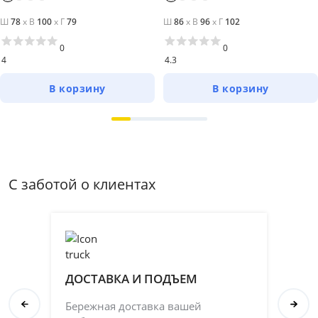
Ш
78
x
В
100
x
Г
79
Ш
86
x
В
96
x
Г
102
0
0
4
4.3
В корзину
В корзину
С заботой о клиентах
ДОСТАВКА И ПОДЪЕМ
П
Бережная доставка вашей
Со