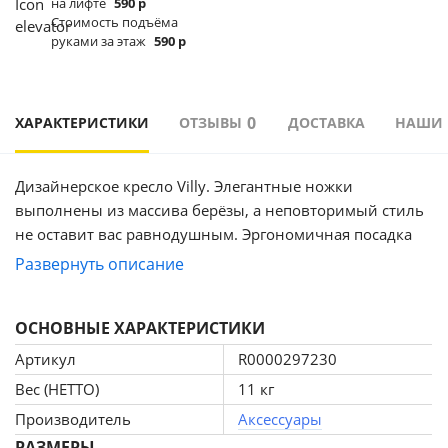
на лифте
590 р
Стоимость подъёма
руками за этаж
590 р
0
ХАРАКТЕРИСТИКИ
ОТЗЫВЫ
ДОСТАВКА
НАШИ
Дизайнерское кресло Villy. Элегантные ножки
выполнены из массива берёзы, а неповторимый стиль
не оставит вас равнодушным. Эргономичная посадка
даёт возможность сидеть в этом кресле целый день!
Развернуть описание
ОСНОВНЫЕ ХАРАКТЕРИСТИКИ
Артикул
R0000297230
Вес (НЕТТО)
11 кг
Производитель
Аксессуары
РАЗМЕРЫ