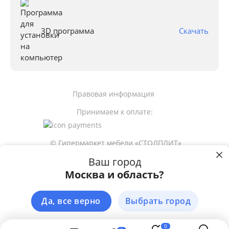
3D программа
Скачать
Правовая информация
Принимаем к оплате:
© Гипермаркет мебели «СТОЛПЛИТ»
Ваш город
Москва и область?
3 599
р
Пользуясь сайтом stolplit.ru, Вы подтверждаете использование cookie-
файлов вашего браузера с целью улучшения предложения и сервиса 
на основе ваших предпочтений и интересов. 
Подробнее
Да, все верно
Выбрать город
Сообщить о наличии
ЗАКРЫТЬ
0