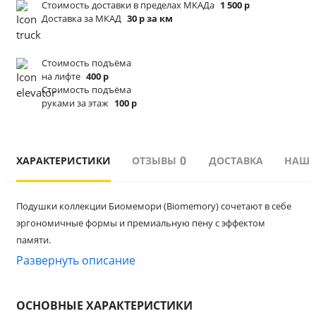
Стоимость доставки в пределах МКАДа
1 500 р
Доставка за МКАД
30 р за км
Стоимость подъёма
на лифте
400 р
Стоимость подъёма
руками за этаж
100 р
0
ХАРАКТЕРИСТИКИ
ОТЗЫВЫ
ДОСТАВКА
НАШИ
Подушки коллекции Биомемори (Biomemory) сочетают в себе 
эргономичные формы и премиальную пену с эффектом 
памяти. 
Развернуть описание
Точечно, без ответного давления подстраиваются под голову и 
шею спящего, даря максимальное расслабление. 
Уникальность линейки 
ОСНОВНЫЕ ХАРАКТЕРИСТИКИ