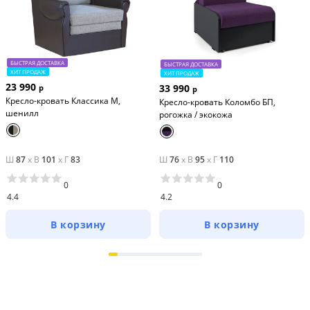
БЫСТРАЯ ДОСТАВКА
БЫСТРАЯ ДОСТАВКА
ХИТ ПРОДАЖ
ХИТ ПРОДАЖ
23 990
33 990
р
р
Кресло-кровать Классика М,
Кресло-кровать Коломбо БП,
шенилл
рогожка / экокожа
Ш
87
x
В
101
x
Г
83
Ш
76
x
В
95
x
Г
110
0
0
4.4
4.2
В корзину
В корзину