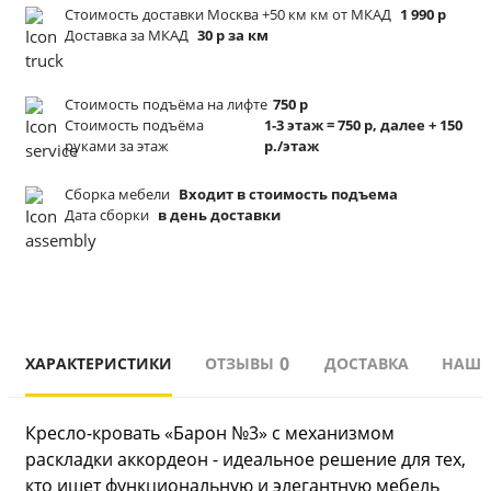
Стоимость доставки Москва +50 км км от МКАД
1 990 р
Доставка за МКАД
30 р за км
Стоимость подъёма
на лифте
750 р
Стоимость подъёма
1-3 этаж = 750 р, далее + 150
руками за этаж
р./этаж
Сборка мебели
Входит в стоимость подъема
Дата сборки
в день доставки
0
ХАРАКТЕРИСТИКИ
ОТЗЫВЫ
ДОСТАВКА
НАШИ
Кресло-кровать «Барон №3» с механизмом 
раскладки аккордеон - идеальное решение для тех, 
кто ищет функциональную и элегантную мебель 