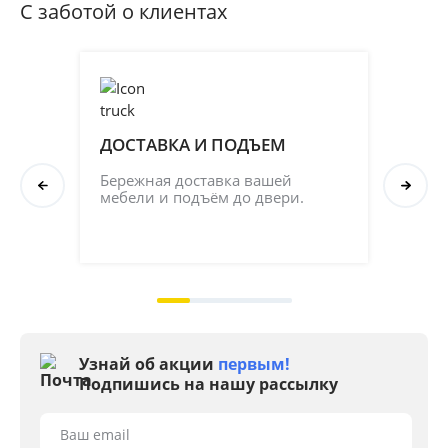
С заботой о клиентах
ДОСТАВКА И ПОДЪЕМ
ПР
СБ
Бережная доставка вашей 
мебели и подъём до двери.
Соб
кач
на 2
Узнай об акции
первым!
Подпишись на нашу рассылку
Ваш email