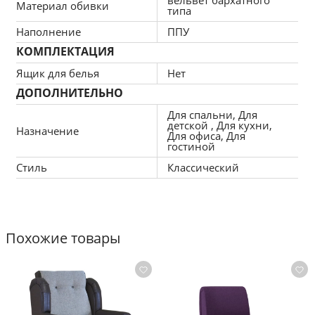
вельвет бархатного
Материал обивки
типа
Ш/В/Г: 106х 83 х 101 см
Наполнение
ППУ
КОМПЛЕКТАЦИЯ
Механизм: аккордеон (металлокаркас)
Ящик для белья
Нет
Наполнитель: высокоэластичный ППУ
ДОПОЛНИТЕЛЬНО
Наличие бельевого ящика: нет
Для спальни, Для
детской , Для кухни,
Назначение
Для офиса, Для
Материал каркаса: металл, брус сосны, ДСП, 
гостиной
фанера  
Стиль
Классический
Страна производитель: Россия
Гарантия: 12 месяцев
Похожие товары
Размер спальной части: 75 х 200 см