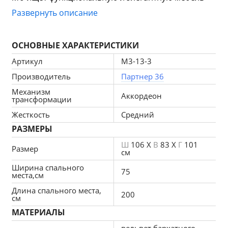
для своего дома или офиса. Изысканность креслу 
Развернуть описание
придает каретная стяжка, выполненная в 
квадратной форме.
ОСНОВНЫЕ ХАРАКТЕРИСТИКИ
Артикул
M3-13-3
Производитель
Партнер 36
Особенностью модели являются функциональные 
подлокотники-полки, выполненные из ЛДСП цвета 
Механизм
Аккордеон
трансформации
темного Венге, размером 57 × 14 см. Кресло-
Жесткость
Средний
кровать «Барон №3» со встроенными полками в 
подлокотниках позволяет хранить все 
РАЗМЕРЫ
необходимое в одном месте, например: пульт от 
Ш
106 X
В
83 X
Г
101
Размер
телевизора, наушники, зарядное устройство.
см
Ширина спального
75
места,см
Длина спального места,
200
см
Характеристика:
МАТЕРИАЛЫ