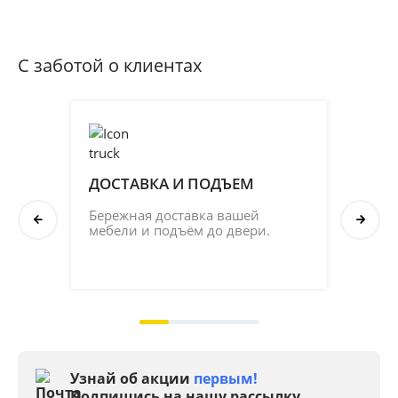
С заботой о клиентах
ДОСТАВКА И ПОДЪЕМ
ПР
СБ
Бережная доставка вашей 
мебели и подъём до двери.
Соб
кач
на 2
Узнай об акции
первым!
Подпишись на нашу рассылку