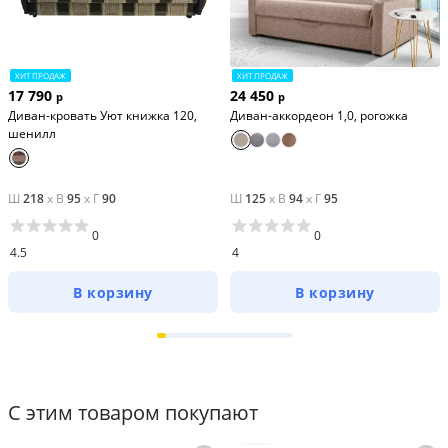
ХИТ ПРОДАЖ
ХИТ ПРОДАЖ
17 790
24 450
р
р
Диван-кровать Уют книжка 120,
Диван-аккордеон 1,0, рогожка
шенилл
Ш
218
x
В
95
x
Г
90
Ш
125
x
В
94
x
Г
95
0
0
4.5
4
В корзину
В корзину
С этим товаром покупают