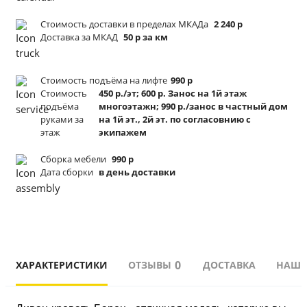
Стоимость доставки в пределах МКАДа
2 240 р
Доставка за МКАД
50 р за км
Стоимость подъёма
на лифте
990 р
Стоимость
450 р./эт; 600 р. Занос на 1й этаж
подъёма
многоэтажн; 990 р./занос в частный дом
руками за
на 1й эт., 2й эт. по согласовнию с
этаж
экипажем
Сборка мебели
990 р
Дата сборки
в день доставки
0
ХАРАКТЕРИСТИКИ
ОТЗЫВЫ
ДОСТАВКА
НАШИ