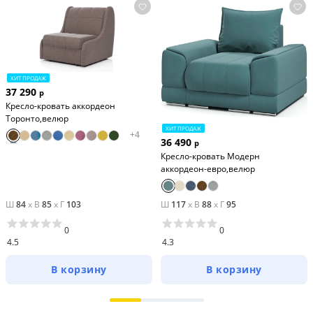
ХИТ ПРОДАЖ
37 290
р
Кресло-кровать аккордеон
Торонто,велюр
ХИТ ПРОДАЖ
+
4
36 490
р
Кресло-кровать Модерн
аккордеон-евро,велюр
Ш
84
x
В
85
x
Г
103
Ш
117
x
В
88
x
Г
95
0
0
4.5
4.3
В корзину
В корзину