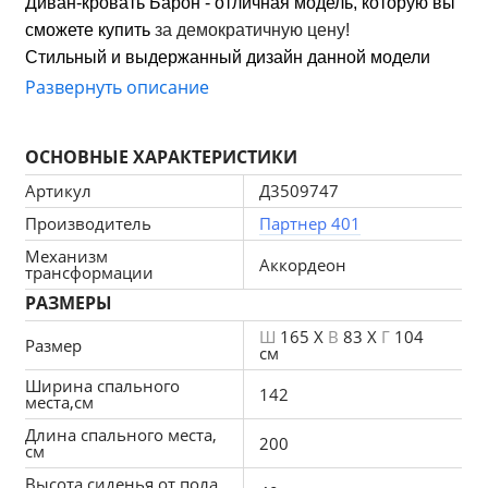
Диван-кровать Барон - отличная модель, которую вы 
сможете купить 
за демократичную цену! 
Стильный и выдержанный дизайн данной модели 
позволит вам разместить его практически в любом 
Развернуть описание
помещении.
Продуманная конструкция модели, впишется даже в 
ОСНОВНЫЕ ХАРАКТЕРИСТИКИ
небольшое пространство.
Артикул
Д3509747
Для создания Диван-кровать Барон использовался 
прочный и приятный на ощупь материал рогожка. 
Производитель
Партнер 401
Благодаря качественным материалам и простому в 
Механизм
Аккордеон
трансформации
использовании механизму - аккордеон данная 
РАЗМЕРЫ
модель прослужит вам долгие годы.
Ш
165 X
В
83 X
Г
104
Размер
см
Ширина спального
142
места,см
Длина спального места,
200
см
Высота сиденья от пола,