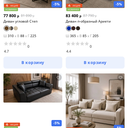
-5%
-5%
АКЦИЯ
АКЦИЯ
НОВИНКА
НОВИНКА
77 800
83 400
81 890
87 790
р
р
р
р
Диван угловой Степ
Диван п-образный Ариети
Ш
310
x
В
88
x
Г
225
Ш
365
x
В
85
x
Г
205
0
0
4.7
4.4
В корзину
В корзину
-5%
АКЦИЯ
-5%