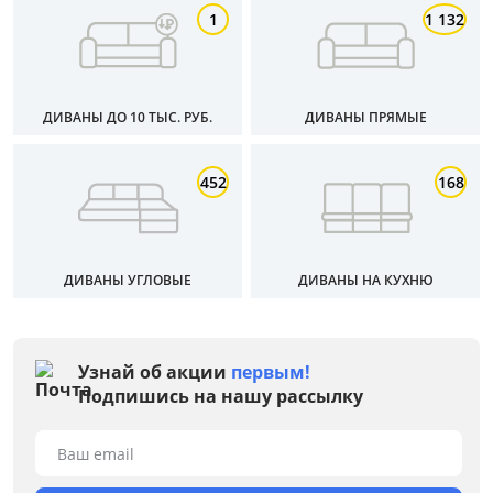
1
1 132
Материал
ДИВАНЫ ДО 10 ТЫС. РУБ.
ДИВАНЫ ПРЯМЫЕ
Тип
Особенности
452
168
Размер спального места, см
ДИВАНЫ УГЛОВЫЕ
ДИВАНЫ НА КУХНЮ
Материал обивки
Раскладной
Узнай об акции
первым!
Механизм трансформации
Подпишись на нашу рассылку
Жесткость
Ваш email