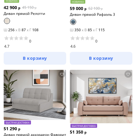
НОВИНКА
НОВИНКА
42 900
45 150
59 000
р
62 100
р
р
р
Диван прямой Релотти
Диван прямой Рафаэль 3
Ш
256
x
В
87
x
Г
108
Ш
350
x
В
85
x
Г
115
0
0
4.7
4.6
В корзину
В корзину
БЫСТРАЯ ДОСТАВКА
БЫСТРАЯ ДОСТАВКА
51 290
р
51 350
р
Диван прямой аккордеон Фаворит