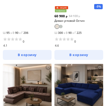
-5%
АКЦИЯ
НОВИНКА
60 900
64 100
р
р
Диван угловой Остин
Ш
95
x
В
90
x
Г
206
Ш
300
x
В
90
x
Г
225
0
0
4.1
4.6
В корзину
В корзину