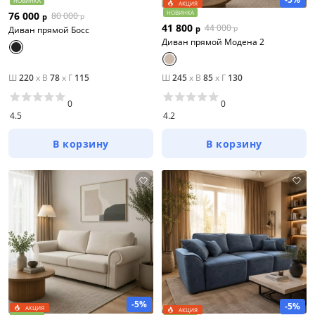
НОВИНКА
АКЦИЯ
НОВИНКА
76 000
80 000
р
р
41 800
44 000
р
р
Диван прямой Босс
Диван прямой Модена 2
Ш
220
x
В
78
x
Г
115
Ш
245
x
В
85
x
Г
130
0
0
4.5
4.2
В корзину
В корзину
-5%
-5%
АКЦИЯ
АКЦИЯ