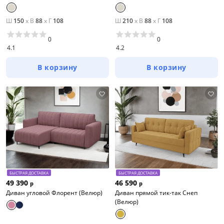
Ш
150
x
В
88
x
Г
108
Ш
210
x
В
88
x
Г
108
0
0
4.1
4.2
В корзину
В корзину
БЫСТРАЯ ДОСТАВКА
БЫСТРАЯ ДОСТАВКА
49 390
46 590
р
р
Диван угловой Флорент (Велюр)
Диван прямой тик-так Снеп
(Велюр)