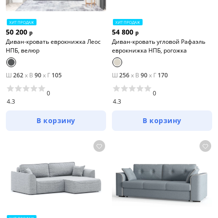
ХИТ ПРОДАЖ
ХИТ ПРОДАЖ
50 200
54 800
р
р
Диван-кровать еврокнижка Леос
Диван-кровать угловой Рафаэль
НПБ, велюр
еврокнижка НПБ, рогожка
Ш
262
x
В
90
x
Г
105
Ш
256
x
В
90
x
Г
170
0
0
4.3
4.3
В корзину
В корзину