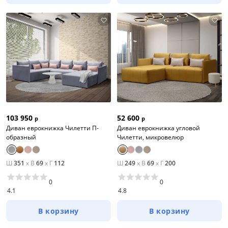
Цена
от
до
Цвет
Белый
103 950
52 600
р
р
Бежевый
Диван еврокнижка Чилетти П-
Диван еврокнижка угловой
образный
Чилетти, микровелюр
Черный
Зеленый
Ш
351
x
В
69
x
Г
112
Ш
249
x
В
69
x
Г
200
Голубой
0
0
Красный
4.1
4.8
Синий
В корзину
В корзину
Серый