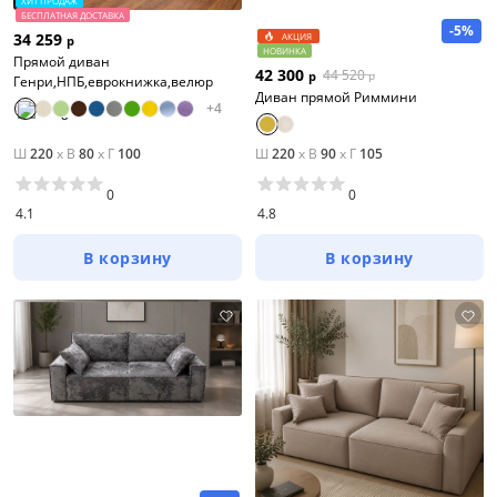
ХИТ ПРОДАЖ
БЕСПЛАТНАЯ ДОСТАВКА
-5%
34 259
АКЦИЯ
р
НОВИНКА
Прямой диван
42 300
44 520
р
р
Генри,НПБ,еврокнижка,велюр
Диван прямой Риммини
+
4
Ш
220
x
В
80
x
Г
100
Ш
220
x
В
90
x
Г
105
0
0
4.1
4.8
В корзину
В корзину