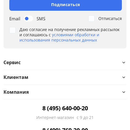
Каркас
Подписаться
Конфигурация
Email
SMS
Отписаться
Назначение
Даю согласие на получение рекламных рассылок
и соглашаюсь с
условиями обработки и
использования персональных данных
Ортопедическое основание
Подлокотники
Сервис
Расположение угла
Клиентам
Стиль
Компания
Тип спального места
8 (495) 640-00-20
Количество посадочных мест
Интернет-магазин
с 9 до 21
Высокие ножки