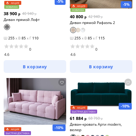
-5%
АКЦИЯ
-5%
АКЦИЯ
НОВИНКА
НОВИНКА
38 900
40 940
р
р
40 800
42 940
р
р
Диван прямой Лофт
Диван прямой Рафаэль 2
Ш
255
x
В
85
x
Г
110
Ш
255
x
В
85
x
Г
115
0
0
4.6
4.6
В корзину
В корзину
-10%
АКЦИЯ
БЫСТРАЯ ДОСТАВКА
61 884
68 760
р
р
Диван-кровать Арти modern,
-10%
велюр
АКЦИЯ
БЫСТРАЯ ДОСТАВКА