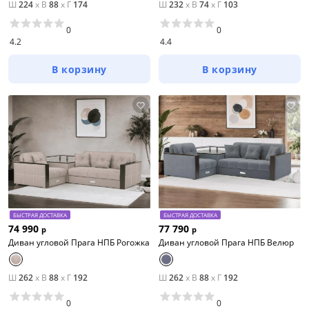
Ш
224
x
В
88
x
Г
174
Ш
232
x
В
74
x
Г
103
0
0
4.2
4.4
В корзину
В корзину
БЫСТРАЯ ДОСТАВКА
БЫСТРАЯ ДОСТАВКА
74 990
77 790
р
р
Диван угловой Прага НПБ Рогожка
Диван угловой Прага НПБ Велюр
Ш
262
x
В
88
x
Г
192
Ш
262
x
В
88
x
Г
192
0
0