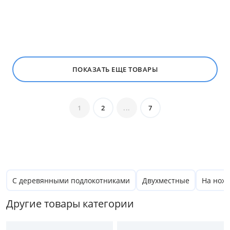
Все варианты
Размер
Ширина, см
ПОКАЗАТЬ ЕЩЕ ТОВАРЫ
от
до
1
2
...
7
Глубина, см
от
до
С деревянными подлокотниками
Двухместные
На нож
Высота, см
Другие товары категории
от
до