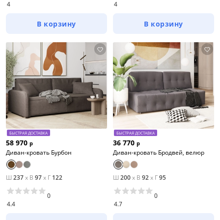
4
4
В корзину
В корзину
БЫСТРАЯ ДОСТАВКА
БЫСТРАЯ ДОСТАВКА
58 970
36 770
р
р
Диван-кровать Бурбон
Диван-кровать Бродвей, велюр
Ш
237
x
В
97
x
Г
122
Ш
200
x
В
92
x
Г
95
0
0
4.4
4.7