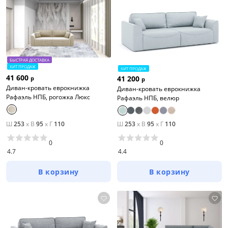
БЫСТРАЯ ДОСТАВКА
ХИТ ПРОДАЖ
ХИТ ПРОДАЖ
41 600
41 200
р
р
Диван-кровать еврокнижка
Диван-кровать еврокнижка
Рафаэль НПБ, рогожка Люкс
Рафаэль НПБ, велюр
Ш
253
x
В
95
x
Г
110
Ш
253
x
В
95
x
Г
110
0
0
4.7
4.4
В корзину
В корзину