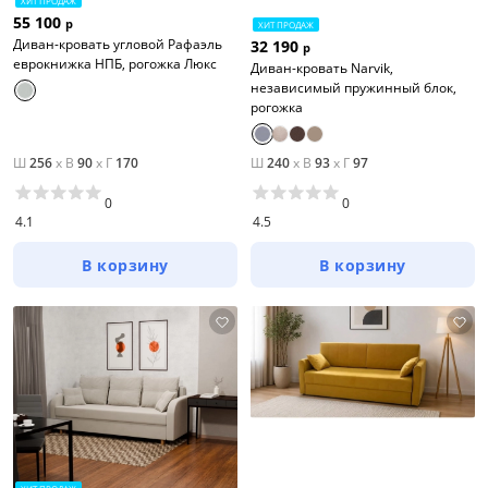
ХИТ ПРОДАЖ
55 100
р
ХИТ ПРОДАЖ
Диван-кровать угловой Рафаэль
32 190
р
еврокнижка НПБ, рогожка Люкс
Диван-кровать Narvik,
независимый пружинный блок,
рогожка
Ш
256
x
В
90
x
Г
170
Ш
240
x
В
93
x
Г
97
0
0
4.1
4.5
В корзину
В корзину