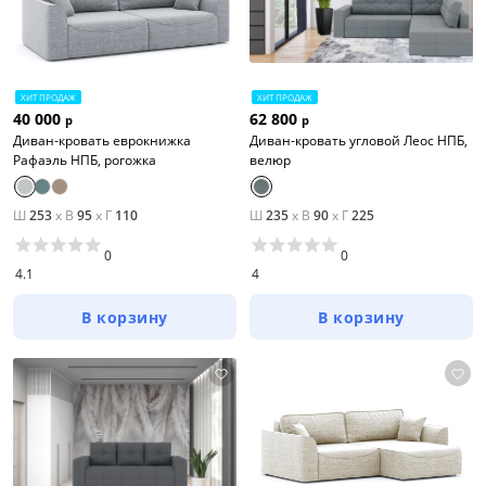
ХИТ ПРОДАЖ
ХИТ ПРОДАЖ
40 000
62 800
р
р
Диван-кровать еврокнижка
Диван-кровать угловой Леос НПБ,
Рафаэль НПБ, рогожка
велюр
Ш
253
x
В
95
x
Г
110
Ш
235
x
В
90
x
Г
225
0
0
4.1
4
В корзину
В корзину