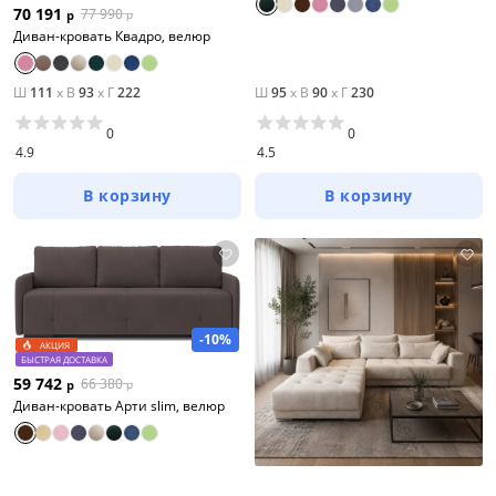
70 191
77 990
р
р
Диван-кровать Квадро, велюр
Ш
111
x
В
93
x
Г
222
Ш
95
x
В
90
x
Г
230
0
0
4.9
4.5
В корзину
В корзину
-10%
АКЦИЯ
БЫСТРАЯ ДОСТАВКА
59 742
66 380
р
р
Диван-кровать Арти slim, велюр