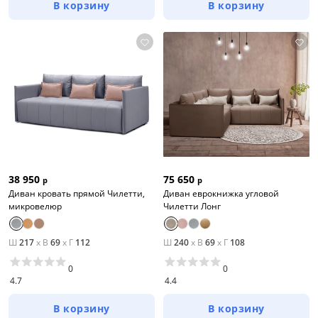
В корзину
В корзину
38 950
75 650
р
р
Диван кровать прямой Чилетти,
Диван еврокнижка угловой
микровелюр
Чилетти Лонг
Ш
217
x
В
69
x
Г
112
Ш
240
x
В
69
x
Г
108
0
0
4.7
4.4
В корзину
В корзину