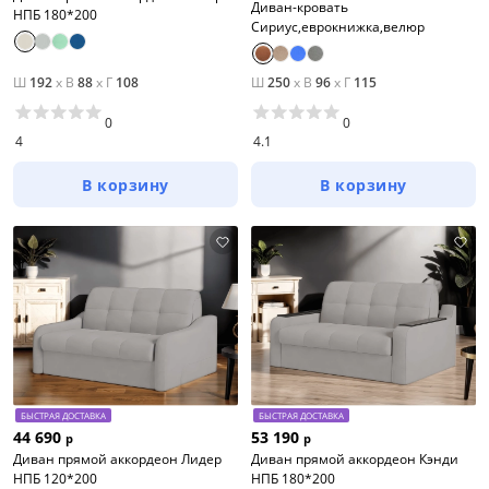
Диван-кровать
НПБ 180*200
Сириус,еврокнижка,велюр
Ш
192
x
В
88
x
Г
108
Ш
250
x
В
96
x
Г
115
0
0
4
4.1
В корзину
В корзину
БЫСТРАЯ ДОСТАВКА
БЫСТРАЯ ДОСТАВКА
44 690
53 190
р
р
Диван прямой аккордеон Лидер
Диван прямой аккордеон Кэнди
НПБ 120*200
НПБ 180*200