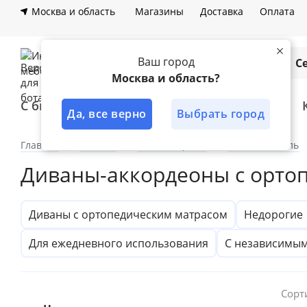
Москва и область
Магазины
Доставка
Оплата
Ваш город
Каталог
С
Москва и область?
С быстрой доставкой
Лучшее решение
Да, все верно
Выбрать город
Главная
Каталог
По категориям
Мягкая мебель
Диваны-аккордеоны с орто
Диваны с ортопедическим матрасом
Недорогие
Для ежедневного использования
С независимы
Сорт