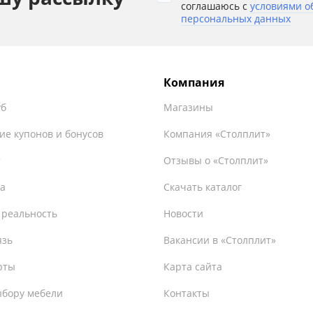
соглашаюсь с
условиями о
персональных данных
Компания
уб
Магазины
ие купонов и бонусов
Компания «Столплит»
т
Отзывы о «Столплит»
а
Скачать каталог
 реальность
Новости
язь
Вакансии в «Столплит»
рты
Карта сайта
ыбору мебели
Контакты