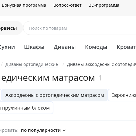
Бонусная программа
Вопрос-ответ
3D-программа
ервисы
Поиск по товарам
Кухни
Шкафы
Диваны
Комоды
Крова
Диваны ортопедические
Диваны-аккордеоны с ортопеди
педическим матрасом
1
Аккордеоны с ортопедическим матрасом
Еврокниж
м пружинным блоком
ировать:
по популярности