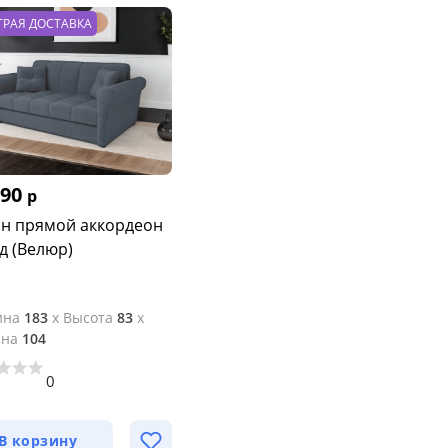
ТРАЯ ДОСТАВКА
890
р
н прямой аккордеон
д (Велюр)
ина
183
x
Высота
83
x
ина
104
0
В корзину