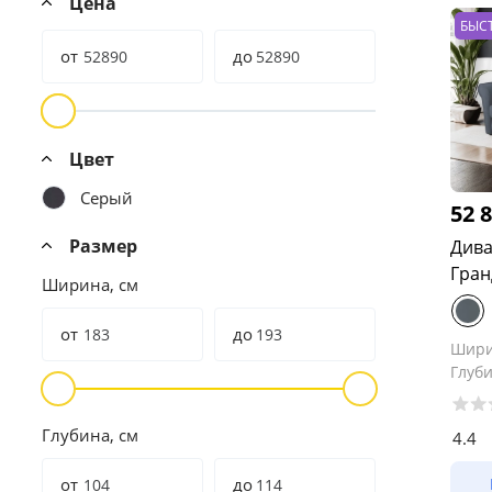
Цена
БЫС
от
до
Цвет
Серый
52 
Размер
Дива
Гран
Ширина, см
от
до
Шир
Глуб
Глубина, см
4.4
от
до